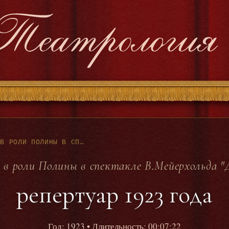
МАРИЯ БАБАНОВА В РОЛИ ПОЛИНЫ В СПЕКТАКЛЕ В.МЕЙЕРХОЛЬДА "ДОХОДНОЕ МЕСТО" - РЕПЕРТУАР 1923 ГОДА
 в роли Полины в спектакле В.Мейерхольда "
репертуар 1923 года
Год: 1923
• Длительность: 00:07:22