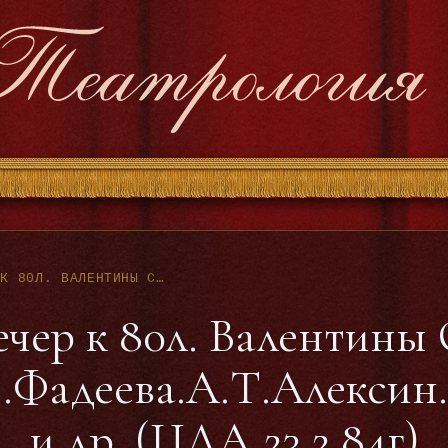
ПАМЯТНЫЙ ВЕЧЕР К 80Л. ВАЛЕНТИНЫ СПЕРАНТОВОЙ (Г.ПЕЧНИКОВ.Е.ФАДЕЕВА.А.Т.АЛЕКСИН.М.КНЕБЕЛЬ.В.РОЗОВ,Л.КАСАТКИНА И ДР. (ЦДА 23.2.84Г)
чер к 80л. Валентины
Е.Фадеева.А.Т.Алексин
и др. (ЦДА 23.2.84г)