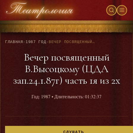
ГЛАВНАЯ
›
1987 ГОД
›
ВЕЧЕР ПОСВЯЩЕННЫЙ В.ВЫСОЦКОМУ (ЦДА ЗАП.24.1.87Г) ЧАСТЬ 1Я ИЗ 2Х
Вечер посвященный
В.Высоцкому (ЦДА
зап.24.1.87г) часть 1я из 2х
Год: 1987
• Длительность: 01:32:37
СЛУШАТЬ