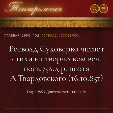
ГЛАВНАЯ
›
1985 ГОД
›
РОГВОЛД СУХОВЕРКО ЧИТАЕТ СТИХИ НА ТВОРЧЕСКОМ ВЕЧ. ПОСВ.75Л.Д.Р. ПОЭТА А.ТВАРДОВСКОГО (16.10.85Г)
Рогволд Суховерко читает
стихи на творческом веч.
посв.75л.д.р. поэта
А.Твардовского (16.10.85г)
Год: 1985
• Длительность: 00:11:19