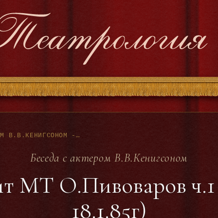
БЕСЕДА С АКТЕРОМ В.В.КЕНИГСОНОМ - ВЕДЕТ ЗАВЛИТ МТ О.ПИВОВАРОВ Ч.1 (22.11.84Г И 18.1.85Г)
Беседа с актером В.В.Кенигсоном
ит МТ О.Пивоваров ч.1 (
18.1.85г)