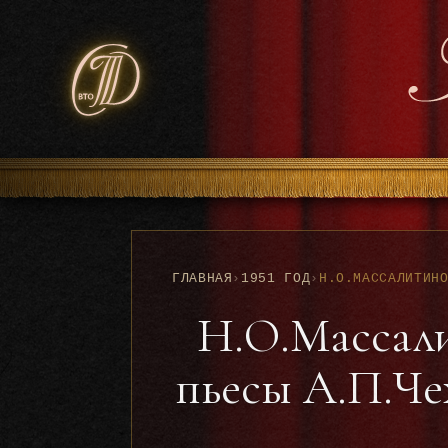
ГЛАВНАЯ
›
1951 ГОД
›
Н.О.Массали
пьесы А.П.Чех