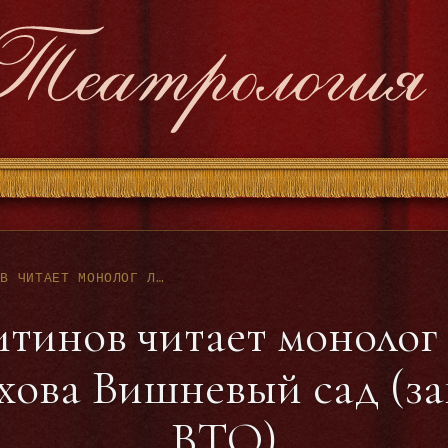
Н.О.МАССАЛИТИНОВ ЧИТАЕТ МОНОЛОГ ЛОПАХИНА ИЗ ПЬЕСЫ А.П.ЧЕХОВА ВИШНЕВЫЙ САД (ЗАП.9.6.51Г АРХИВ ВТО)
тинов читает монолог
ова Вишневый сад (зап
ВТО)