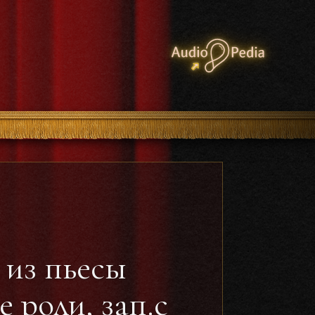
 из пьесы
 роли, зап.с