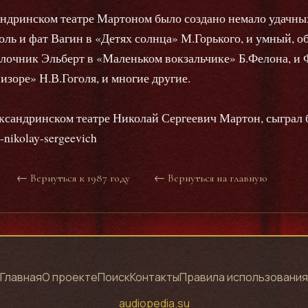
андринском театре Мартоном было создано немало удачных
ль и фат Вагин в «Детях солнца» М.Горького, и умный, 
елочник Эльберт в «Маленьком вокзальчике» Б.Фелона, и
изоре» Н.В.Гоголя, и многие другие.
ександринском театре Николай Сергеевич Мартон, сыграл б
n-nikolay-sergeevich
← Вернуться к 1987 году
← Вернуться на главную
Главная
О проекте
Поиск
Контакты
Правила использования
audiopedia.su