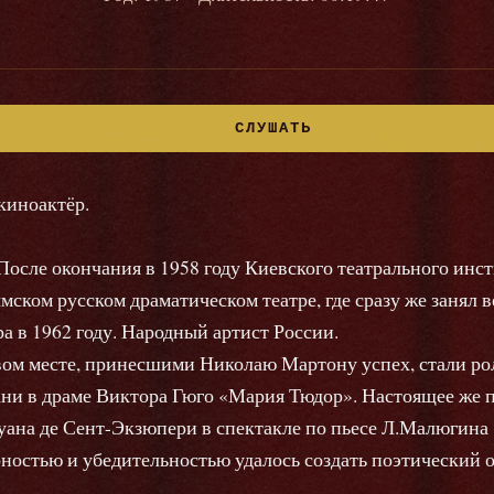
СЛУШАТЬ
киноактёр.
. После окончания в 1958 году Киевского театрального ин
ском русском драматическом театре, где сразу же занял 
а в 1962 году. Народный артист России.
вом месте, принесшими Николаю Мартону успех, стали ро
и в драме Виктора Гюго «Мария Тюдор». Настоящее же п
уана де Сент-Экзюпери в спектакле по пьесе Л.Малюгина
ностью и убедительностью удалось создать поэтический о