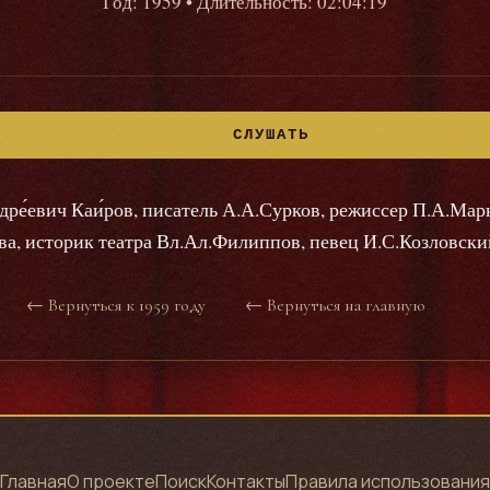
Год: 1959
• Длительность: 02:04:19
СЛУШАТЬ
ре́евич Каи́ров, писатель А.А.Сурков, режиссер П.А.Марк
ва, историк театра Вл.Ал.Филиппов, певец И.С.Козловски
← Вернуться к 1959 году
← Вернуться на главную
Главная
О проекте
Поиск
Контакты
Правила использования