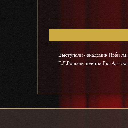
Выступали - академик Ива́н Анд
Г.Л.Рошаль, певица Евг.Алтухо