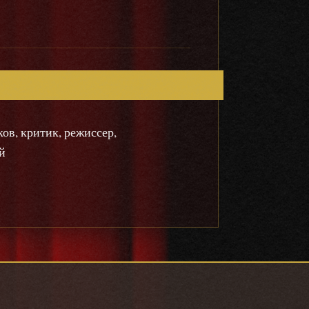
ов, критик, режиссер,
й