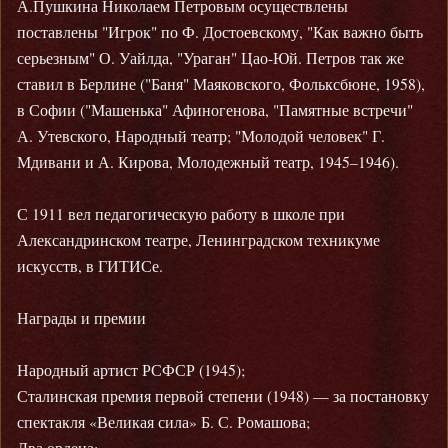
А.Пушкина Николаем Петровым осуществлены
поставлены "Игрок" по Ф. Достоевскому, "Как важно быть
серьезным" О. Уайлда, "Ураган" Цао-Юй. Петров так же
ставил в Берлине ("Баня" Маяковского, Фольксбюне, 1958),
в Софии ("Машенька" Афиногенова, "Памятные встречи"
А. Утевского, Народный театр; "Молодой человек" Г.
Мдивани и А. Кирова, Молодежный театр, 1945–1946).
С 1911 вел педагогическую работу в школе при
Александринском театре, Ленинградском техникуме
искусств, в ГИТИСе.
Награды и премии
Народный артист РСФСР (1945);
Сталинская премия первой степени (1948) — за постановку
спектакля «Великая сила» Б. С. Ромашова;
Два ордена;