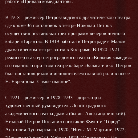
работе «Привала комедиантов».
В 1918 – режиссер Петрозаводского драматического театра,
где кроме 36 постановок в театре Николай Петров
осуществил постановки трех программ вечеров ночного
кабаре «Таранта». В 1919 работал в Петрограде в Малом
драматическом театре, затем в Костроме. В 1920–1921 –
режиссер и актер петроградского театра «Вольная комедия»
и созданного при этом театре кабаре «Балаганчик». Петров
был постановщиком и исполнителем главной роли в пьесе
Н. Евреинова "Самое главное".
С 1921 – режиссер, в 1928–1933 – директор и
художественный руководитель Ленинградского
академического театра драмы (бывш. Александринский).
Николай Петров Поставил спектакли Фауст и "Город"
Анатолия Луначарского, 1920; "Ночь" М. Мартине, 1922;
"Идеальный муж" О. Уайлда, 1923; "Сарданапал" Дж.