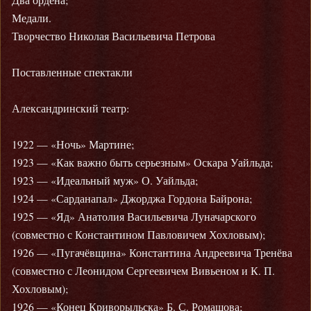
Медали.
Творчество Николая Васильевича Петрова
Поставленные спектакли
Александринский театр:
1922 — «Ночь» Мартине;
1923 — «Как важно быть серьезным» Оскара Уайльда;
1923 — «Идеальный муж» О. Уайльда;
1924 — «Сарданапал» Джорджа Гордона Байрона;
1925 — «Яд» Анатолия Васильевича Луначарского
(совместно с Константином Павловичем Хохловым);
1926 — «Пугачёвщина» Константина Андреевича Тренёва
(совместно с Леонидом Сергеевичем Вивьеном и К. П.
Хохловым);
1926 — «Конец Криворыльска» Б. С. Ромашова;