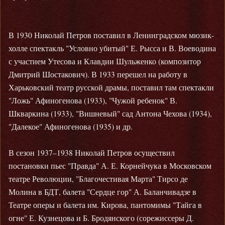
В 1930 Николай Петров поставил в Ленинградском мюзик-
холле спектакль "Условно убитый" Е. Рысса и В. Воеводина
с участием Утесова и Клавдии Шульженко (композитор
Дмитрий Шостакович). В 1933 перешел на работу в
Харьковский театр русской драмы, поставил там спектакли
"Ложь" Афиногенова (1933), "Чужой ребенок" В.
Шкваркина (1933), "Вишневый" сад Антона Чехова (1934),
"Далекое" Афиногенова (1935) и др.
В сезон 1937–1938 Николай Петров осуществил
постановки пьес "Правда" А. Е. Корнейчука в Московском
театре Революции, "Благочестивая Марта" Тирсо де
Молина в БДТ, балета "Сердце гор" А. Баланчивадзе в
Театре оперы и балета им. Кирова, пантомимы "Тайга в
огне" Е. Кузнецова и Б. Бродянского (сорежиссеры Д.