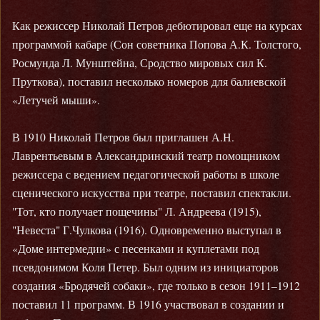
Как режиссер Николай Петров дебютировал еще на курсах
программой кабаре (Сон советника Попова А.К. Толстого,
Росмунда Л. Мунштейна, Сродство мировых сил К.
Пруткова), поставил несколько номеров для балиевской
«Летучей мыши».
В 1910 Николай Петров был приглашен А.Н.
Лаврентьевым в Александринский театр помощником
режиссера с ведением педагогической работы в школе
сценического искусства при театре, поставил спектакли.
"Тот, кто получает пощечины" Л. Андреева (1915),
"Невеста" Г.Чулкова (1916). Одновременно выступал в
«Доме интермедии» с песенками и куплетами под
псевдонимом Коля Петер. Был одним из инициаторов
создания «Бродячей собаки», где только в сезон 1911–1912
поставил 11 программ. В 1916 участвовал в создании и