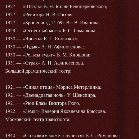
1927 — «Штиль» В. Н. Билль-Белоцерковского;
1927 — «Ревизор» Н. В. Гоголя;
1927 — «Бронепоезд 14-69» Вс. В. Иванова;
1929 — «Огненный мост» Б. С. Ромашова;
1930 — «Ярость» Е .Г. Яновского;
1930 — «Чудак» А. Н. Афиногенова;
1930 — «Рельсы гудят» В. М. Киршона;
1931 — «Страх» А. Н. Афиногенова.
Большой драматический театр:
1921 — «Синяя птица» Мориса Метерлинка;
1921 — «Двенадцатая ночь» У. Шекспира;
1921 — «Рюи Блаз» Виктора Гюго;
1922 — «Земля» Валерия Яковлевича Брюсова.
Московский театр транспорта:
1940 — «Со всяким может случится» Б. С. Ромашова;