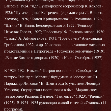
Байрона, 1924; "Яд" Луначарского (сорежиссер К.Хохлов),
1925; "Пугачевщина" К. Тренева (сорежиссеры Л. Вивьен,
Хохлов), 1926; "Конец Криворыльска" Б. Ромашова, 1926;
"Штиль" В. Билль-Белоцерковского, 1927; "Ревизор"
Николая Гоголя, 1927; "Робеспьер" Ф. Раскольникова, 1930;
"Страх" А. Афиногенова, 1931; "Горе от ума" Александра
Грибоедова, 1932, и др. Участвовал в постановке массовых
представлений в Петрограде «Торжество коммуны» (1919),
«Взятие Зимнего дворца» (1920), «10 лет Октября» (1927).
В 1923–1924 Николай Петров поставил в «Свободном
театре» "Мендель Маранц" Фридмана и "обозрение От
Парижа до Лиговки" В. Шмитгофа (с участием Леонида
Утесова). Осуществил постановки в быв. Мариинском
театре опер Рихарда Вагнера "Тангейзер" (1923), "Риенци"
(1923). В 1924–1925 руководил живой газетой «Станок» (11
программ).