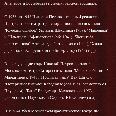
Альперов и В. Лебедев) в Ленинградском госцирке.
С 1938 по 1948 Николай Петров – главный режиссер
Центрального театра транспорта, поставил спектакли
"Комедия ошибок" Уильяма Шекспира (1939), "Машенька"
и "Накануне" Афиногенова (оба 1941), "Женитьба
Бальзаминова" Александра Островского (1944), "Хижина
дяди Тома" А. Бруштейн по Бичер-Стоу (1948) и др.
В последующие годы Николай Петров поставил в
Московском театре Сатиры спектакли "Мешок соблазнов"
Марка Твена, 1948; "Пролитая чаша" Ван Ши-фу;
"Потерянное письмо" Караджале (оба 1951, совместно с В.
Плучеком); "Баня" Владимира Маяковского, 1953
(совместно с Плучеком и Сергеем Юткевичем) и др.
В 1956–1958 в Московском драматическом театре им.