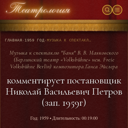
ГЛАВНАЯ
›
1959 ГОД
›
МУЗЫКА К СПЕКТАКЛЮ "БАНЯ" В. В. МАЯКОВСКОГО (БЕРЛИНСКИЙ ТЕАТР «VOLKSBÜHNE» НЕМ. FREIE VOLKSBÜHNE BERLIN) КОМПОЗИТОРА.ГАНСА ЭЙСЛЕРА - КОММЕНТИРУЕТ ПОСТАНОВЩИК НИКОЛАЙ ВАСИЛЬЕВИЧ ПЕТРОВ (ЗАП. 1959Г)
Музыка к спектаклю "Баня" В. В. Маяковского
(Берлинский театр «Volksbühne» нем. Freie
Volksbühne Berlin) композитора.Ганса Эйслера
комментирует постановщик
Николай Васильевич Петров
(зап. 1959г)
Год: 1959
• Длительность: 00:19:00