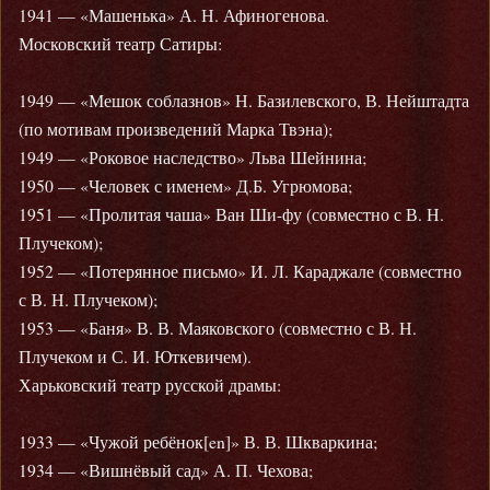
1941 — «Машенька» А. Н. Афиногенова.
Московский театр Сатиры:
1949 — «Мешок соблазнов» Н. Базилевского, В. Нейштадта
(по мотивам произведений Марка Твэна);
1949 — «Роковое наследство» Льва Шейнина;
1950 — «Человек с именем» Д.Б. Угрюмова;
1951 — «Пролитая чаша» Ван Ши-фу (совместно с В. Н.
Плучеком);
1952 — «Потерянное письмо» И. Л. Караджале (совместно
с В. Н. Плучеком);
1953 — «Баня» В. В. Маяковского (совместно с В. Н.
Плучеком и С. И. Юткевичем).
Харьковский театр русской драмы:
1933 — «Чужой ребёнок[en]» В. В. Шкваркина;
1934 — «Вишнёвый сад» А. П. Чехова;