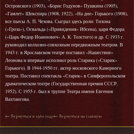
Островского (1903), «Борис Годунов» Пушкина (1905),
«Гамлет» Шекспира (1908, 1922), «На дне» Горького (1908),
все пьесы А. П. Чехова. Сыграл здесь роли: Тихона
(«Гроза»), Освальда («Привидения» Ибсена), царя Федора
(«Царь Федор Иоаннович» А. К. Толстого) и др. С 1933 г.
руководил колхозно-совхозным передвижным театром. В
1943 г. в Ярославском театре поставил «Нашествие»
Леонова и впервые исполнил роль Старика («Старик»
Горького). В 1944-1950 гг. актер московского Камерного
театра. Поставил спектакль «Старик» в Симферопольском
драматическом театре (Государственная премия СССР,
1952). С 1955 г. был в труппе Театра имени Евгения
Вахтангова.
← Вернуться к 1960 году
← Вернуться на главную