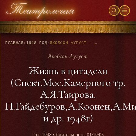
ГЛАВНАЯ
›
1948 ГОД
›
ЯКОБСОН АУГУСТ - ЖИЗНЬ В ЦИТАДЕЛИ (СПЕКТ.МОС.КАМЕРНОГО ТР. А.Я.ТАИРОВА. П.ГАЙДЕБУРОВ,А.КООНЕН,А.МИКЛАШЕВСКАЯ,В.КЕНИГСОН И ДР. 1948Г)
Якобсон Аугуст
Жизнь в цитадели
(Спект.Мос.Камерного тр.
А.Я.Таирова.
П.Гайдебуров,А.Коонен,А.Ми
и др. 1948г)
Год: 1948
• Длительность: 01:19:03