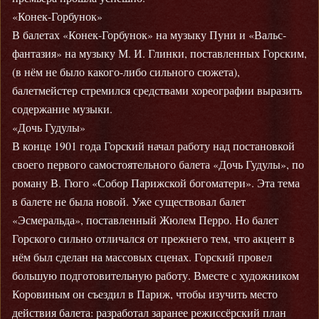
«Конек-Горбунок»
В балетах «Конек-Горбунок» на музыку Пуни и «Вальс-
фантазия» на музыку М. И. Глинки, поставленных Горским,
(в нём не было какого-либо сильного сюжета),
балетмейстер стремился средствами хореографии выразить
содержание музыки.
«Дочь Гудулы»
В конце 1901 года Горский начал работу над постановкой
своего первого самостоятельного балета «Дочь Гудулы», по
роману В. Гюго «Собор Парижской богоматери». Эта тема
в балете не была новой. Уже существовал балет
«Эсмеральда», поставленный Жюлем Перро. Но балет
Горского сильно отличался от прежнего тем, что акцент в
нём был сделан на массовых сценах. Горский провел
большую подготовительную работу. Вместе с художником
Коровиным он съездил в Париж, чтобы изучить место
действия балета: разработал заранее режиссёрский план