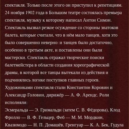
спектакля. Только после этого он приступил к репетициям.
24 ноября 1902 года в Большом театре состоялась премьера
спектакля, музыку к которому написал Антон Симон.
Спектакль вызвал резкое осуждение со стороны знатоков
балета, которые считали, что в нём мало танцев, хотя это
было совершенно неверно: и танцев было достаточно,
особенно в третьем акте, и поставлены они были
мастерски. Спектакль отражал творческие поиски
балетмейстера в области создания хореографической
драмы, в которой все танцы вытекали из действия и
подчинялись логике поступков главных героев.
Художниками спектакля стали Константин Коровин и
Александр Головин, дирижёр — А. Ф. Арендс. Роли
исполняли:
Эсмеральда — Э. Гримальди (затем С. В. Фёдорова), Клод
Фролло — В. Ф. Гельцер, Феб — М. М. Мордкин,
Квазимодо — Н. П. Домашёв, Гренгуар — К. А. Бек, Гудула