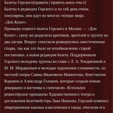
Балеты Горского[править | править вики-текст]
Балеты в редакции Горского и по сей день очень
популярны, они идут во многих театрах мира.
«Дон Кихот»
Премьера первого балета Горского в Москве — «Дон
Кихот», сразу же разделила критиков, зрителей и труппу на
два лагеря. Вокруг спектакля развернулись ожесточенные
споры, так как это было не возобновление старой
постановки, а новая редакция балета. Поддерживали
Горского молодежь труппы во главе с Л. А. Роедавлевой и
М. М. Мордкиным и молодые художники-станковисты, из
частной оперы Саввы Ивановича Мамонтова, Константин
Коровин и Александр Головин, которые создали новые
декорации и костюмы к спектаклю. Используя
режиссёрские принципы Художественного театра и
достижения балетмейстера Льва Иванова, Горский изменил
общепринятые каноны классического танца, обогатив его