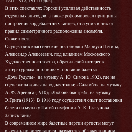
1901, 1912, 1914 годов)
В этих спектаклях Горский усиливал действенность
отдельных эпизодов, а также реформировал принципы
построения кордебалетных танцев, отступив в них от
правил симметричного расположения ансамбля.
Сюжетность
Осуществив классические постановки Мариуса Петипа,
Александр Алексеевич, под влиянием Московского
Художественного театра, обратил свой интерес к
литературным источникам, поставив балеты:
«Дочь Гудулы», на музыку А. Ю. Симона 1902), где на
сцене жила живая народная толпа; «Саламбо», на музыку
А. Ф. Арендса (1910); «Любовь быстра!», на музыку
Э.Грига (1913). В 1916 году осуществил опыт постановки
балета на музыку Пятой симфонии А. К. Глазунова
Запись танца
В современном мире балетные партии артисты могут
выучить по видео записи, разумеется обладая знанием