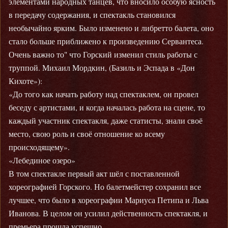
элементами народных танцев, что вносило особую ясность
в передачу содержания, и спектакль становился
необычайно ярким. Было изменено и либретто балета, оно
стало больше приближено к произведению Сервантеса.
Очень важно то" что Горский изменил стиль работы с
труппой. Михаил Мордкин, (Базиль и Эспада в «Дон
Кихоте»):
«До того как начать работу над спектаклем, он провел
беседу с артистами, и когда началась работа на сцене, то
каждый участник спектакля, даже статисты, знали своё
место, свою роль и своё отношение ко всему
происходящему».
«Лебединое озеро»
В том спектакле первый акт шёл с поставленной
хореографией Горского. Но балетмейстер сохранил все
лучшее, что было в хореографии Мариуса Петипа и Льва
Иванова. В целом он усилил действенность спектакля, и
премьера прошла успешно.