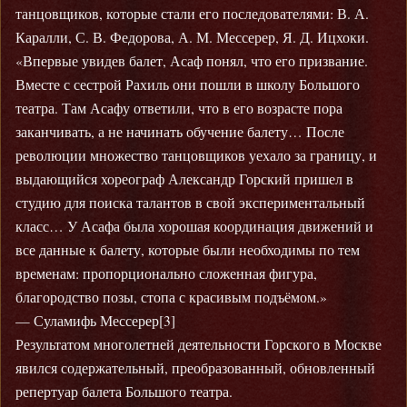
танцовщиков, которые стали его последователями: В. А.
Каралли, С. В. Федорова, А. М. Мессерер, Я. Д. Ицхоки.
«Впервые увидев балет, Асаф понял, что его призвание.
Вместе с сестрой Рахиль они пошли в школу Большого
театра. Там Асафу ответили, что в его возрасте пора
заканчивать, а не начинать обучение балету… После
революции множество танцовщиков уехало за границу, и
выдающийся хореограф Александр Горский пришел в
студию для поиска талантов в свой экспериментальный
класс… У Асафа была хорошая координация движений и
все данные к балету, которые были необходимы по тем
временам: пропорционально сложенная фигура,
благородство позы, стопа с красивым подъёмом.»
— Суламифь Мессерер[3]
Результатом многолетней деятельности Горского в Москве
явился содержательный, преобразованный, обновленный
репертуар балета Большого театра.