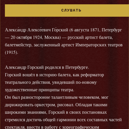
СЛУШАТЬ
Алекса́ндр Алексе́евич Го́рский (6 августа 1871, Петербург
— 20 октября 1924, Москва) — русский артист балета,
балетмейстер, заслуженный артист Императорских театров
(1915).
Александр Горский родился в Петербурге.
Горский вошёл в историю балета, как реформатор
театрального действия, увидевший по-новому
художественные принципы театра.
Он был разносторонне талантливым человеком, мог
дирижировать оркестром, рисовал. Обладая такими
широкими знаниями, Горский в своих постановках
стремился достичь общей гармонии всех составных частей
спектакля, ввести в работу с хореографическим