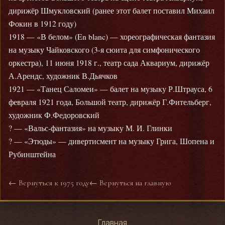
дирижёр Шмукловский (ранее этот балет поставил Михаил
Фокин в 1912 году)
1918 — «В белом» (En blanc) — хореографическая фантазия
на музыку Чайковского (3-я сюита для симфонического
оркестра), 11 июня 1918 г., театр сада Аквариум, дирижёр
А.Арендс, художник В.Дьячков
1921 — «Танец Саломеи» — балет на музыку Р.Штрауса, 6
февраля 1921 года, Большой театр, дирижёр Г.Фительберг,
художник Ф.Федоровский
? — «Вальс-фантазия» на музыку М. И. Глинки
? — «Этюды» — дивертисмент на музыку Грига, Шопена и
Рубинштейна
← Вернуться к 1975 году
← Вернуться на главную
Главная