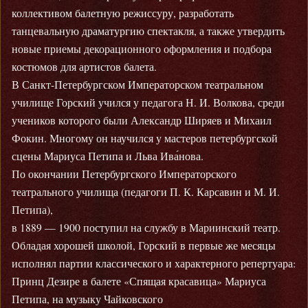
коллективом балетную режиссуру, разработать
танцевальную драматургию спектакля, а также утвердить
новые приемы декорационного оформления и подбора
костюмов для артистов балета.
В Санкт-Петербургском Императорском театральном
училище Горский учился у педагога Н. И. Волкова, среди
учеников которого были Александр Ширяев и Михаил
Фокин. Многому он научился у мастеров петербургской
сцены Мариуса Петипа и Льва Ива́нова.
По окончании Петербургского Императорского
театрального училища (педагоги П. К. Карсавин и М. И.
Петипа),
в 1889 — 1900 поступил на службу в Мариинский театр.
Обладая хорошей школой, Горский в первые же месяцы
исполнял партии классического и характерного репертуара:
Принц Дезире в балете «Спящая красавица» Мариуса
Петипа, на музыку Чайковского