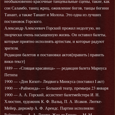
необыкновенно красочные танцевальные сцены, такие, как
сон Саламбо, танец жриц, оживление богов, танцы богини
Танаит, а также Танаит и Молоха. Это одна из лучших
постановок Горского.
Александр Алексеевич Горский прожил недолгую, но
творчески очень насыщенную жизнь. Он оставил балеты,
которые приятно исполнять артистам, и которые радуют
зрителя.
Редакции балетов и постановки актов[править | править
вики-текст]
1889 — «Спящая красавица» — редакция балета Мариуса
Петипа
1900 — «Дон Кихот» Людвига Минкуса (поставил I акт)
1900 — «Раймонда» — Большой театр, премьера 23 января
1900 — А. А. Горский, ассистент балетмейстера И. Н.
Хлюстин, художник К. Ф. Вальц, П. А. Исаков. Лютке-
Мейер, дирижёр А. Ф. Арендс. Партии исполняли:
Раймонда — А. А. Джури, Жан де Бриен — М. М.