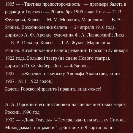
1905 — «Тщетная предосторожность» — премьера балета в
редакции Горского — 20 декабря 1905 года; Лиза — С. В.
Фёдорова, Колен — М. М. Мордкин, Марцелина — В. А.
Рябцев. Возобнобление балета — 24 апреля 1916 года,
дирижёр А. Ф. Арендс, художник Ф. А. Лавдовский; Лиза
— Е. В. Гельцер, Колен — Л. А. Жуков, Марцелина —
Рябцев. Возобновление балета редакции Горского 27 января
1922 года, Большой театр (на сцене Нового театра),
дирижёр Ю. Ф. Файер; Лиза — Фёдорова.
1907 — «Жизель», на музыку Адольфа Адана (редакции
1907, 1911, 1922 годов)
Балеты Горского[править | править вики-текст]
А. А. Горский и его постановки на сцепке почтовых марок
России, 1996 год
1902 — «Дочь Гудулы» («Эсмеральда»), на музыку Симона.
Мимодрама с танцами в 4 действиях и 9 картинах по