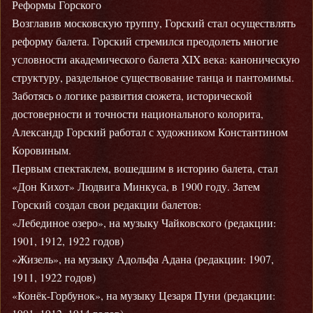
Реформы Горского
Возглавив московскую труппу, Горский стал осуществлять
реформу балета. Горский стремился преодолеть многие
условности академического балета XIX века: каноническую
структуру, раздельное существование танца и пантомимы.
Заботясь о логике развития сюжета, исторической
достоверности и точности национального колорита,
Александр Горский работал с художником Константином
Коровиным.
Первым спектаклем, вошедшим в историю балета, стал
«Дон Кихот» Людвига Минкуса, в 1900 году. Затем
Горский создал свои редакции балетов:
«Лебединое озеро», на музыку Чайковского (редакции:
1901, 1912, 1922 годов)
«Жизель», на музыку Адольфа Адана (редакции: 1907,
1911, 1922 годов)
«Конёк-Горбунок», на музыку Цезаря Пуни (редакции: