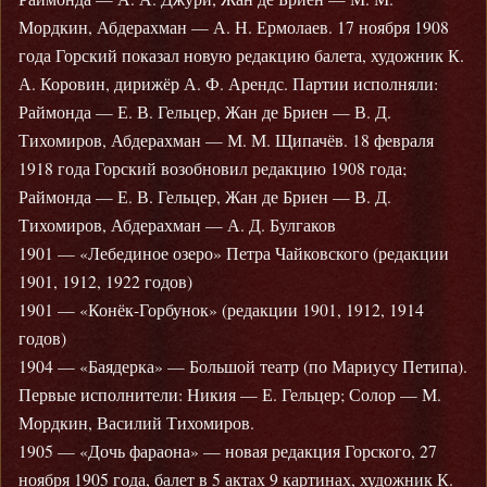
Мордкин, Абдерахман — А. Н. Ермолаев. 17 ноября 1908
года Горский показал новую редакцию балета, художник К.
А. Коровин, дирижёр А. Ф. Арендс. Партии исполняли:
Раймонда — Е. В. Гельцер, Жан де Бриен — В. Д.
Тихомиров, Абдерахман — М. М. Щипачёв. 18 февраля
1918 года Горский возобновил редакцию 1908 года;
Раймонда — Е. В. Гельцер, Жан де Бриен — В. Д.
Тихомиров, Абдерахман — А. Д. Булгаков
1901 — «Лебединое озеро» Петра Чайковского (редакции
1901, 1912, 1922 годов)
1901 — «Конёк-Горбунок» (редакции 1901, 1912, 1914
годов)
1904 — «Баядерка» — Большой театр (по Мариусу Петипа).
Первые исполнители: Никия — Е. Гельцер; Солор — М.
Мордкин, Василий Тихомиров.
1905 — «Дочь фараона» — новая редакция Горского, 27
ноября 1905 года, балет в 5 актах 9 картинах, художник К.