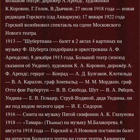
Большом театре, дирижёр А.Арендс, художники
К.Коровин, Г.Голов, В.Дьячков; 27 июля 1918 года — новая
редакция Горского (сад Аквариум); 17 января 1922 года
Горский возобновил спектакль на сцене Московского
Нового театра.
1913 — "Шубертиана — балет в 2 актах 4 картинах на
музыку Ф. Шуберта (подобрана и оркестрована А. Ф.
Арендсом), 8 декабря 1913 года, Большой театр (эпизод
сказания об Ундине), художник К. А. Коровин, дирижёр А.
Ф. Арендс; герцог — Конрад — А. Д. Булгаков, Клотильда
— В. А. Каралли, граф Зоневальд — М. М. Мордкин, граф
Отто фон Раубертун — В. В. Свобода, Шут — В. А. Рябцев,
Ундина — Е. В. Гельцер, Струй-Водяной, дядя Ундины, он
же под видом лесного царя — И. Е. Сидоров.
1916 — Сюита на музыку Пятой симфонии А. К. Глазунова
1918 — «Тамара» (Thamar) на музыку М.Балакирева, 6
августа 1918 года — Горский и Л.Новиков поставили балет
на артистов Большого театра на сцене театра Аквариум,