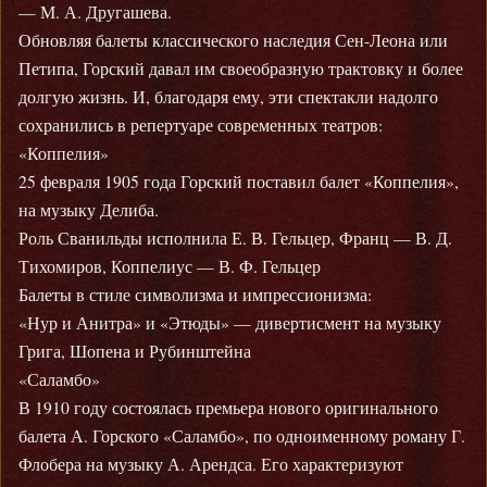
— М. А. Другашева.
Обновляя балеты классического наследия Сен-Леона или
Петипа, Горский давал им своеобразную трактовку и более
долгую жизнь. И, благодаря ему, эти спектакли надолго
сохранились в репертуаре современных театров:
«Коппелия»
25 февраля 1905 года Горский поставил балет «Коппелия»,
на музыку Делиба.
Роль Сванильды исполнила Е. В. Гельцер, Франц — В. Д.
Тихомиров, Коппелиус — В. Ф. Гельцер
Балеты в стиле символизма и импрессионизма:
«Нур и Анитра» и «Этюды» — дивертисмент на музыку
Грига, Шопена и Рубинштейна
«Саламбо»
В 1910 году состоялась премьера нового оригинального
балета А. Горского «Саламбо», по одноименному роману Г.
Флобера на музыку А. Арендса. Его характеризуют