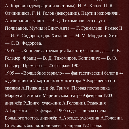
А. Коровин (декорации и костюмы), Н. А. Клодт, П. Я.
Овчинников, Г. И. Голов (декорации). Партии исполняли:
Англичанин-турист — В. Д. Тихомиров, его слуга —
Поливанов, Мумия и Бинт-Анта — Г. Гримальди, Рамзес II
— И. Е. Сидоров, царь Хитарис — М. М. Мордкин, Хита
— С. В. Фёдорова.
1905 — «Коппелия» (редакция балета); Сванильда — Е. В.
Гельцер, Франц — В. Д. Тихомиров, Коппелиус — В. Ф.
Гельцер. Премьера — 25 февраля 1905.
1905 — «Волшебное зеркало» — фантастический балет в 4-
х действиях и 7 картинах композитора А.Корещенко по
сказкам А.Пушкина и бр. Гримм (Первая постановка
Мариуса Петипа в Мариинском театре 9 февраля 1903,
дирижёр Р.Дриго, художник А.Головин). Редакция
А.Горского — 13 февраля 1905 года — новая сцена
Большого театра, дирижёр А.Арендс, художник А.Головин.
Спектакль был возобновлён 17 апреля 1921 года.