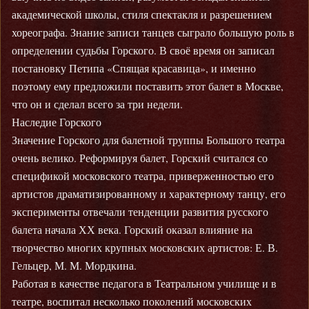
академической школы, стиля спектакля и разрешением
хореографа. Знание записи танцев сыграло большую роль в
определении судьбы Горского. В своё время он записал
постановку Петипа «Спящая красавица», и именно
поэтому ему предложили поставить этот балет в Москве,
что он и сделал всего за три недели.
Наследие Горского
Значение Горского для балетной труппы Большого театра
очень велико. Реформируя балет, Горский считался со
спецификой московского театра, приверженностью его
артистов драматизированному и характерному танцу, его
эксперименты отвечали тенденции развития русского
балета начала ХХ века. Горский оказал влияние на
творчество многих крупных московских артистов: Е. В.
Гельцер, М. М. Мордкина.
Работая в качестве педагога в Театральном училище и в
театре, воспитал несколько поколений московских