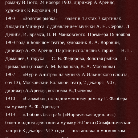
роману В.Гюго, 24 ноября 1902, дирижёр А.Арендс,
художник К.Коровин.[4]
1903 — «Золотая рыбка» — балет в 4 актах 7 картинах
Людвига Минкуса, с добавлением музыки А. Н. Серова, Л.
Делиба, И. Брамса, П. И. Чайковского. Премьера 16 ноября
1903 года в Большом театре, художник К. А. Коровин,
дирижёр А. Ф. Арендс. Партии исполняли: Старик — Н. П.
Домашёв, Старуха — С. В. Фёдорова, Золотая рыбка — Г.
Гримальди (позже А. М. Балашова, В. А. Мосолова)
1907 — «Нур и Анитра» на музыку А.Ильинского (сюита,
соч.13), Московский Большой театр, 2 декабря 1907,
дирижёр А.Арендс, костюмы В.Дьячкова
1910 — «Саламбо», по одноименному роману Г. Флобера
на музыку А. Ф. Арендса
1913 — «Любовь быстра!» («Норвежская идиллия») —
балет в одном действии а музыку Э.Грига (Симфонические
танцы): 8 декабря 1913 года — постановка в московском