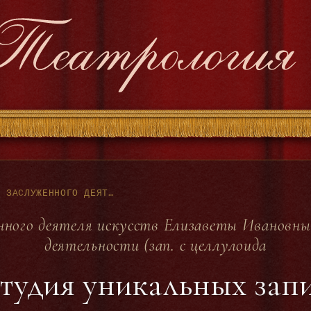
ЮБИЛЕЙНЫЙ ВЕЧЕР ЗАСЛУЖЕННОГО ДЕЯТЕЛЯ ИСКУССТВ ЕЛИЗАВЕТЫ ИВАНОВНЫ ТИМЕ, К 40Л. ТЕАТРАЛЬНОЙ ДЕЯТЕЛЬНОСТИ (ЗАП. С ЦЕЛЛУЛОИДА - ЛЕНИНГР. СТУДИЯ УНИКАЛЬНЫХ ЗАПИСЕЙ (1948Г)
нного деятеля искусств Елизаветы Ивановны 
деятельности (зап. с целлулоида
тудия уникальных запи