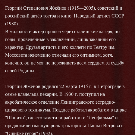
Георгий Степанович Жжёнов (1915—2005), советский и
российский актёр театра и кино. Народный артист СССР
(1980).
В молодости актер прошел через сталинские лагеря, но
годы, проведенные в заключении, лишь закалили его
характер. Друзья артиста и его коллеги по Театру им.
Моссовета неизменно отмечали его оптимизм, хотя,
конечно, он не мог не переживать всем сердцем за судьбу
своей Родины.
Георгий Жженов родился 22 марта 1915 г. в Петрограде в
семье владельца пекарни. В 1930 г. поступил на
акробатическое отделение Ленинградского эстрадно-
циркового техникума. Позднее работал акробатом в цирке
"Шапито", где его заметили работники "Ленфильма" и
предложили главную роль тракториста Пашки Ветрова в
"Ошибке героя" (1932).