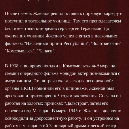
После съемок Жженов решил оставить цирковую карьеру и
поступил в театральное училище. Там его преподавателем
был известный кинорежиссер Сергей Герасимов. До
окончания училища Жженов успел сняться в нескольких
фильмах: "Наследный принц Республики", "Золотые огни",
"Комсомольск", "Чапаев".
В 1938 г. во время поездки в Комсомольск-на-Амуре на
съемки очередного фильма молодой актер познакомился с
американцем. Эта встреча оказалась для него роковой:
органы НКВД обвинили его в шпионаже. Жженов был
арестован и приговорен к 5 годам заключения. Сначала он
работал на золотых приисках "Дальстроя", затем его
перевели под Магадан. В марте 1945 г. Жженова досрочно
освободили за добросовестную работу, и он устроился на
работу в магаданский Заполярный драматический театр.