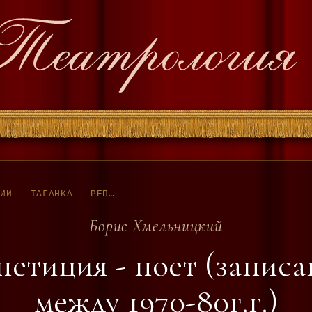
БОРИС ХМЕЛЬНИЦКИЙ - ТАГАНКА - РЕПЕТИЦИЯ - ПОЕТ (ЗАПИСАНО ПРИМЕРНО МЕЖДУ 1970-80Г.Г.)
Борис Хмельницкий
епетиция - поет (запис
между 1970-80г.г.)