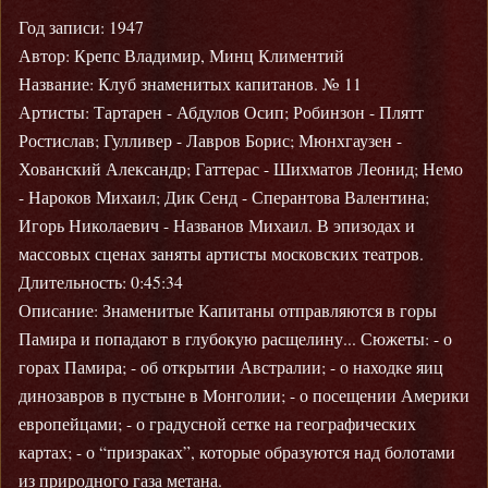
Год записи: 1947
Автор: Крепс Владимир, Минц Климентий
Название: Клуб знаменитых капитанов. № 11
Артисты: Тартарен - Абдулов Осип; Робинзон - Плятт
Ростислав; Гулливер - Лавров Борис; Мюнхгаузен -
Хованский Александр; Гаттерас - Шихматов Леонид; Немо
- Нароков Михаил; Дик Сенд - Сперантова Валентина;
Игорь Николаевич - Названов Михаил. В эпизодах и
массовых сценах заняты артисты московских театров.
Длительность: 0:45:34
Описание: Знаменитые Капитаны отправляются в горы
Памира и попадают в глубокую расщелину... Сюжеты: - о
горах Памира; - об открытии Австралии; - о находке яиц
динозавров в пустыне в Монголии; - о посещении Америки
европейцами; - о градусной сетке на географических
картах; - о “призраках”, которые образуются над болотами
из природного газа метана.