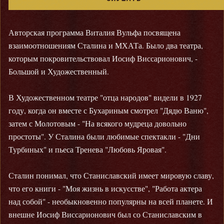
Авторская программа Виталия Вульфа посвящена
взаимоотношениям Сталина и МХАТа. Было два театра,
которым покровительствовал Иосиф Виссарионович, -
Большой и Художественный.
В Художественном театре "отца народов" видели в 1927
году, когда он вместе с Бухариным смотрел "Дядю Ваню",
затем с Молотовым - "На всякого мудреца довольно
простоты". У Сталина были любимые спектакли - "Дни
Турбиных" и пьеса Тренева "Любовь Яровая".
Сталин понимал, что Станиславский имеет мировую славу,
что его книги - "Моя жизнь в искусстве", "Работа актера
над собой" - необыкновенно популярны на всей планете. И
внешне Иосиф Виссарионович был со Станиславским в