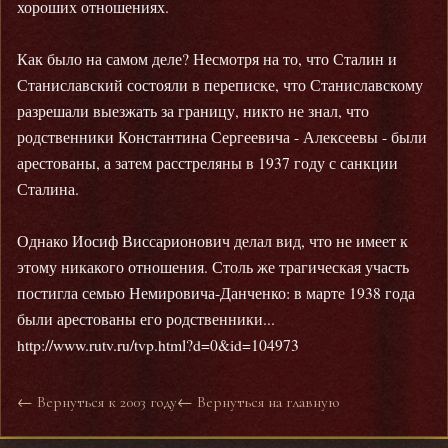
хороших отношениях.
Как было на самом деле? Несмотря на то, что Сталин и
Станиславский состояли в переписке, что Станиславскому
разрешали выезжать за границу, никто не знал, что
родственники Константина Сергеевича - Алексеевы - были
арестованы, а затем расстреляны в 1937 году с санкции
Сталина.
Однако Иосиф Виссарионович делал вид, что не имеет к
этому никакого отношения. Столь же трагическая участь
постигла семью Немировича-Данченко: в марте 1938 года
были арестованы его родственники...
http://www.rutv.ru/tvp.html?d=0&id=104973
← Вернуться к 2003 году
← Вернуться на главную