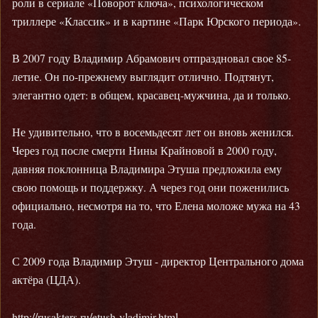
роли в сериале «Поворот ключа», психологическом
триллере «Классик» и в картине «Парк Юрского периода».
В 2007 году Владимир Абрамович отпраздновал свое 85-
летие. Он по-прежнему выглядит отлично. Подтянут,
элегантно одет: в общем, красавец-мужчина, да и только.
Не удивительно, что в восемьдесят лет он вновь женился.
Через год после смерти Нины Крайновой в 2000 году,
давняя поклонница Владимира Этуша предложила ему
свою помощь и поддержку. А через год они поженились
официально, несмотря на то, что Елена моложе мужа на 43
года.
С 2009 года Владимир Этуш - директор Центрального дома
актёра (ЦДА).
http://rusakters.ru/etush-vladimir.html