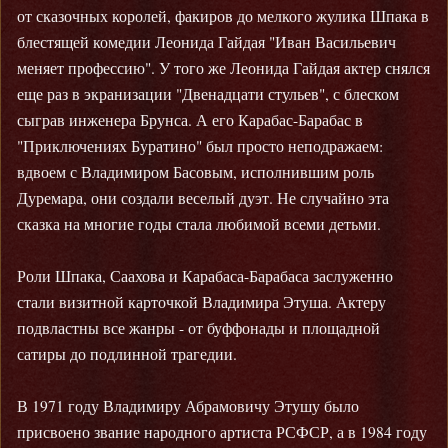
от сказочных королей, факиров до мелкого жулика Шпака в
блестящей комедии Леонида Гайдая "Иван Васильевич
меняет профессию". У того же Леонида Гайдая актер снялся
еще раз в экранизации "Двенадцати стульев", с блеском
сыграв инженера Брунса. А его Карабас-Барабас в
"Приключениях Буратино" был просто неподражаем:
вдвоем с Владимиром Басовым, исполнившим роль
Дуремара, они создали веселый дуэт. Не случайно эта
сказка на многие годы стала любимой всеми детьми.
Роли Шпака, Саахова и Карабаса-Барабаса заслуженно
стали визитной карточкой Владимира Этуша. Актеру
подвластны все жанры - от буффонады и площадной
сатиры до подлинной трагедии.
В 1971 году Владимиру Абрамовичу Этушу было
присвоено звание народного артиста РСФСР, а в 1984 году