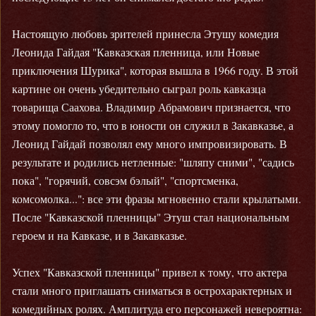
Настоящую любовь зрителей принесла Этушу комедия
Леонида Гайдая "Кавказская пленница, или Новые
приключения Шурика", которая вышла в 1966 году. В этой
картине он очень убедительно сыграл роль кавказца
товарища Саахова. Владимир Абрамович признается, что
этому помогло то, что в юности он служил в Закавказье, а
Леонид Гайдай позволял ему много импровизировать. В
результате и родились нетленные: "шляпу сними", "садись
пока", "горячий, совсэм бэлый", "спортсменка,
комсомолка...": все эти фразы мгновенно стали крылатыми.
После "Кавказской пленницы" Этуш стал национальным
героем и на Кавказе, и в Закавказье.
Успех "Кавказской пленницы" привел к тому, что актера
стали много приглашать сниматься в острохарактерных и
комедийных ролях. Амплитуда его персонажей невероятна: