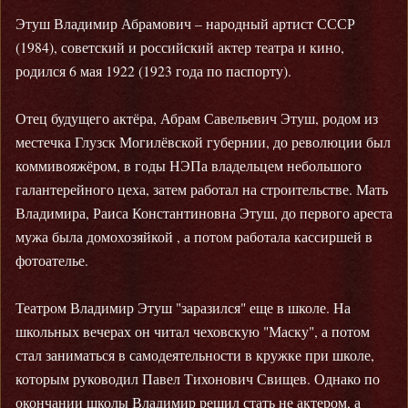
Этуш Владимир Абрамович – народный артист СССР
(1984), советский и российский актер театра и кино,
родился 6 мая 1922 (1923 года по паспорту).
Отец будущего актёра, Абрам Савельевич Этуш, родом из
местечка Глузск Могилёвской губернии, до революции был
коммивояжёром, в годы НЭПа владельцем небольшого
галантерейного цеха, затем работал на строительстве. Мать
Владимира, Раиса Константиновна Этуш, до первого ареста
мужа была домохозяйкой , а потом работала кассиршей в
фотоателье.
Театром Владимир Этуш "заразился" еще в школе. На
школьных вечерах он читал чеховскую "Маску", а потом
стал заниматься в самодеятельности в кружке при школе,
которым руководил Павел Тихонович Свищев. Однако по
окончании школы Владимир решил стать не актером, а