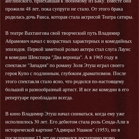
английского, приехавшая к любимому из Баку. Вместе они
прожили 48 лет, пока супруги не стало. От этого брака
родилась дочь Раиса, которая стала актрисой Театра сатиры.
В театре Вахтангова свой творческий путь Владимир
Абрамович начал с возрастных характерных и комедийных
эпизодов. Первой заметной ролью актера стал слуга Лаунс
в комедии Шекспира "Два веронца". А в 1965 году в
спектакле "Западня" по роману Золя Этуш играл своего
героя Купо с подлинным, глубоким драматизмом. После
этого спектакля стало ясно, что родился по-настоящему
большой и разнообразный артист. И все же комедии в его
репертуаре преобладали всегда.
В кино Владимир Этуш начал сниматься, когда ему уже
исполнилось 30 лет. Его дебютом стала роль Сеида-Али в
исторической картине "Адмирал Ушаков" (1953), но в
последующие 13 лет он снимался достаточно редко.