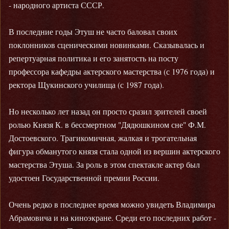
- народного артиста СССР.
В последние годы Этуш не часто баловал своих
поклонников сценическими новинками. Сказывалась и
репертуарная политика и его занятость на посту
профессора кафедры актерского мастерства (с 1976 года) и
ректора Щукинского училища (с 1987 года).
Но несколько лет назад он просто сразил зрителей своей
ролью Князя К. в бессмертном "Дядюшкином сне" Ф.М.
Достоевского. Трагикомичная, жалкая и трогательная
фигура обманутого князя стала одной из вершин актерского
мастерства Этуша. За роль в этом спектакле актер был
удостоен Государственной премии России.
Очень редко в последнее время можно увидеть Владимира
Абрамовича и на киноэкране. Среди его последних работ -