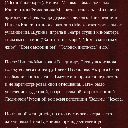
("Ленин" наоборот). Нинель Мышкова была дочерью
Константина Романовича Мышкова, генерал-лейтенанта
артиллерии. Брак их продержался недолго. Впоследствии
Нинель Константиновна окончила Московское театральное
училище им. Щукина, играла в Театре-студии киноактера,
снималась в кино ("За тех, кто в море", "Дом, в котором я
живу", "Дом с мезонином", "Человек ниоткуда" и др.).
После Нинель Мышковой Владимиру Этушу вскружила
голову коллега по театру Елена Измайлова. Актриса была
необыкновенно красива. Вместе они прожили недолго, так
и не зарегистрировав свои отношения. Затем было
увлечение студенткой, очаровательной второкурсницей
Людмилой Чурсиной во время репетиции "Ведьмы" Чехова.
Но главной женщиной, по словам самого актера, в его
жизни была Нина Крайнова, преподавательница