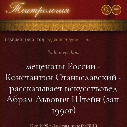
ГЛАВНАЯ
›
1990 ГОД
›
РАДИОПЕРЕДАЧА - МЕЦЕНАТЫ РОССИИ - КОНСТАНТИН СТАНИСЛАВСКИЙ - РАССКАЗЫВАЕТ ИСКУССТВОВЕД АБРАМ ЛЬВОВИЧ ШТЕЙН (ЗАП. 1990Г)
Радиопередача
меценаты России -
Константин Станиславский -
рассказывает искусствовед
Абрам Львович Штейн (зап.
1990г)
Год: 1990
• Длительность: 00:28:10