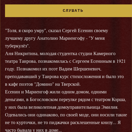
СЛУШАТЬ
"Толя, я скоро умру", сказал Сергей Есенин своему
лучшему другу Анатолию Мариенгофу - "У меня
туберкулёз".
Аня Никритина, молодая студентка студии Камерного
театра Таирова, познакомилась с Сергеем Есениным в 1921
году. Познакомил их поэт Вадим Шершеневич,
преподававший у Таирова курс стихосложения и было это
в кафе поэтов "Домино" на Тверской.
Есенин и Мариенгоф жили одним домом, одними
деньгами, в Богословском переулке рядом с театром Корша,
у них была великолепная домоуправительница Эмилия.
Одевались они одинаково, по своей моде, они носили такие
не то курточки, не то пиджачки расклешенные книзу... Я
часто бывала у них в доме...