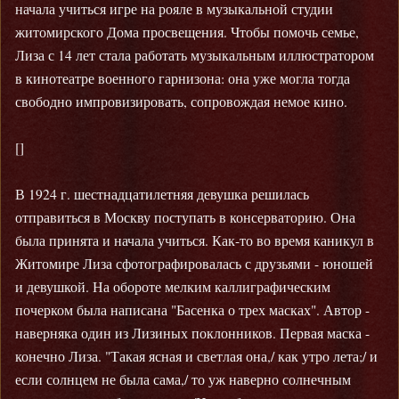
начала учиться игре на рояле в музыкальной студии
житомирского Дома просвещения. Чтобы помочь семье,
Лиза с 14 лет стала работать музыкальным иллюстратором
в кинотеатре военного гарнизона: она уже могла тогда
свободно импровизировать, сопровождая немое кино.
[]
В 1924 г. шестнадцатилетняя девушка решилась
отправиться в Москву поступать в консерваторию. Она
была принята и начала учиться. Как-то во время каникул в
Житомире Лиза сфотографировалась с друзьями - юношей
и девушкой. На обороте мелким каллиграфическим
почерком была написана "Басенка о трех масках". Автор -
наверняка один из Лизиных поклонников. Первая маска -
конечно Лиза. "Такая ясная и светлая она,/ как утро лета;/ и
если солнцем не была сама,/ то уж наверно солнечным