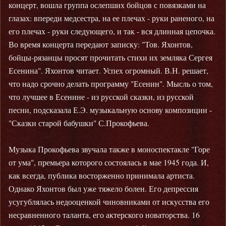
концерт, вошла группа ослепших бойцов с повязками на
глазах: впереди медсестра, на ее плечах - руки раненого, на
его плечах - руки следующего, и так - вся длинная цепочка.
Во время концерта передают записку: "Тов. Яхонтов,
бойцы-рязанцы просят прочитать стихи их земляка Сергея
Есенина". Яхонтов читает. Успех огромный. В.Н. решает,
что надо срочно делать программу "Есенин". Мысль о том,
что лучшее в Есенине - из русской сказки, из русской
песни, подсказала Е.Э. музыкальную основу композиции -
"Сказки старой бабушки" С.Прокофьева.
Музыка Прокофьева звучала также в моноспектакле "Горе
от ума", премьера которого состоялась в мае 1945 года. И,
как всегда, публика восторженно принимала артиста.
Однако Яхонтов был уже тяжело болен. Его депрессия
усугублялась недооценкой чиновниками от искусства его
несравненного таланта, его актерского новаторства. 16