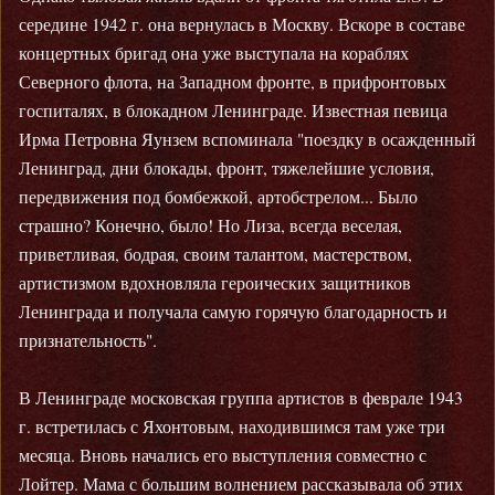
середине 1942 г. она вернулась в Москву. Вскоре в составе
концертных бригад она уже выступала на кораблях
Северного флота, на Западном фронте, в прифронтовых
госпиталях, в блокадном Ленинграде. Известная певица
Ирма Петровна Яунзем вспоминала "поездку в осажденный
Ленинград, дни блокады, фронт, тяжелейшие условия,
передвижения под бомбежкой, артобстрелом... Было
страшно? Конечно, было! Но Лиза, всегда веселая,
приветливая, бодрая, своим талантом, мастерством,
артистизмом вдохновляла героических защитников
Ленинграда и получала самую горячую благодарность и
признательность".
В Ленинграде московская группа артистов в феврале 1943
г. встретилась с Яхонтовым, находившимся там уже три
месяца. Вновь начались его выступления совместно с
Лойтер. Мама с большим волнением рассказывала об этих