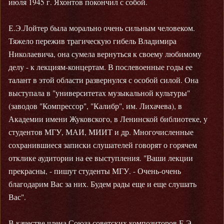
июля 1945 г. Яхонтов покончил с собой.
Е.Э.Лойтер была морально очень сильным человеком.
Тяжело пережив трагическую гибель Владимира
Николаевича, она сумела вернуться к своему любимому
делу - к лекциям-концертам. В послевоенные годы ее
талант в этой области развернулся с особой силой. Она
выступала в "университетах музыкальной культуры"
(заводов "Компрессор", "Калибр", им. Лихачева), в
Академии имени Жуковского, в Ленинской библиотеке, у
студентов МГУ, МАИ, МИИТ и др. Многочисленные
сохранившиеся записки слушателей говорят о горячем
отклике аудитории на ее выступления. "Ваши лекции
прекрасны, - пишут студенты МГУ. - Очень-очень
благодарим Вас за них. Будем рады еще и еще слушать
Вас".
В качестве члена Союза советских композиторов Е.Э.