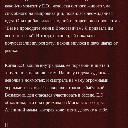
какой-то момент у Е.Э., человека острого живого ума,
способного на импровизации, появилась неожиданная
идея. Она приблизилась к одной из торговок и прошептала:
"Вы не проводите меня к Волосевичам? Я привезла им
вести от сына". И тогда, наконец, ей показали
полуразвалившуюся хату, находившуюся в двух шагах от
рынка.
Когда Е.Э. вошла внутрь дома, ее поразили нищета и
запустение, царившие там. На полу сидела худенькая
девочка в лохмотьях и смотрела на маму огромными
черными глазами. Разговор шел только с бабушкой.
Возможно, дед опасался участвовать в беседе. Е.Э.
объяснила, что она приехала из Москвы от сестры
Алениной мамы, которая хочет взять девочку к себе.
[]