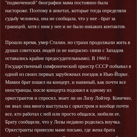
"подмоченной" биографии мама постоянно была
настороже. Поэтому в анкетах, которые тогда определяли
судьбу человека, она не сообщала, что у нее - брат за
границей, хотя с ним у нее и не было никаких контактов.
Прошло время, умер Сталин, но страхи продолжали жить в
душах советских людей (и не напрасно: связи с Западом
оставались крайне предосудительными). В 1960 г.
Государственный симфонический оркестр СССР побывал в
одной из своих первых зарубежных поездок в Нью-Йорке.
Мамин брат пошел на концерт, и наивный, как почти все
иностранцы, после концерта подошел к одному из
оркестрантов и спросил, знает ли он Лизу Лойтер. Конечно,
он знал: она много выступала с оркестром и вообще почти
все, кто работал с ней или просто общался, любили ее.
Брату сообщили, что у Лизы недавно родилась внучка.
Оркестранты привезли маме письмо, где жена брата