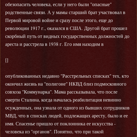
обезопасить человека, если у него были "опасные"
родственные связи. А у мамы старший брат участвовал в
Первой мировой войне и сразу после этого, еще до
революции 1917 г., оказался в США. Другой брат прошел
скорбный путь от видных государственных должностей до
ареста и расстрела в 1938 г. Его имя находим в
[]
опубликованных недавно "Расстрельных списках" тех, кто
окончил жизнь на "полигоне" НКВД близ подмосковного
совхоза "Коммунарка". Мама рассказывала, что после
смерти Сталина, когда началась реабилитация невинно
осужденных, она узнала от одного из бывших сотрудников
МВД, что в списках людей, подлежащих аресту, было и ее
имя. Спасенье пришло от поклонника ее искусства -
человека из "органов". Понятно, что при такой