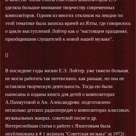
уделяла большое внимание творчеству современных
композиторов. Одним из многих откликов на лекции по
этой тематике была записка врачей из Ялты, где говорилось
о цикле выступлений Лойтер как о "настоящем празднике,
приобщившим слушателей к новой нашей музыке".
[]
В последние годы жизни Е.Э. Лойтер, уже тяжело больная,
не могла работать так интенсивно, как раньше, но она не
оставляла творческую деятельность. Тогда ею были
написаны и изданы книги для детей о композиторах
А.Пахмутовой и Ан. Александрове, подготовлено
несколько детских радиопередач о композиторах-классиках,
музыкальных жанрах, советской песне и др.
Интереснейшая статья о работе с Яхонтовым была
опубликована в # 1 журнала "Советская музыка" за 1972г.