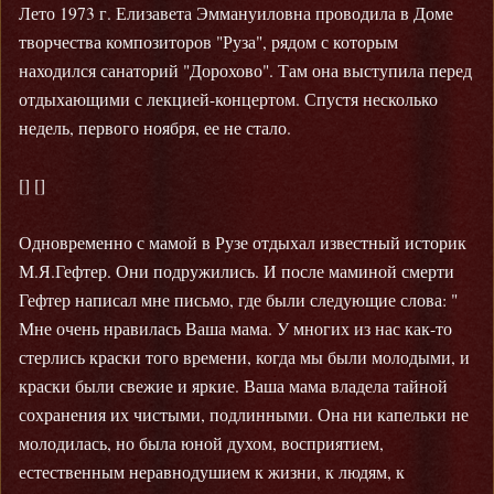
Лето 1973 г. Елизавета Эммануиловна проводила в Доме
творчества композиторов "Руза", рядом с которым
находился санаторий "Дорохово". Там она выступила перед
отдыхающими с лекцией-концертом. Спустя несколько
недель, первого ноября, ее не стало.
[] []
Одновременно с мамой в Рузе отдыхал известный историк
М.Я.Гефтер. Они подружились. И после маминой смерти
Гефтер написал мне письмо, где были следующие слова: "
Мне очень нравилась Ваша мама. У многих из нас как-то
стерлись краски того времени, когда мы были молодыми, и
краски были свежие и яркие. Ваша мама владела тайной
сохранения их чистыми, подлинными. Она ни капельки не
молодилась, но была юной духом, восприятием,
естественным неравнодушием к жизни, к людям, к