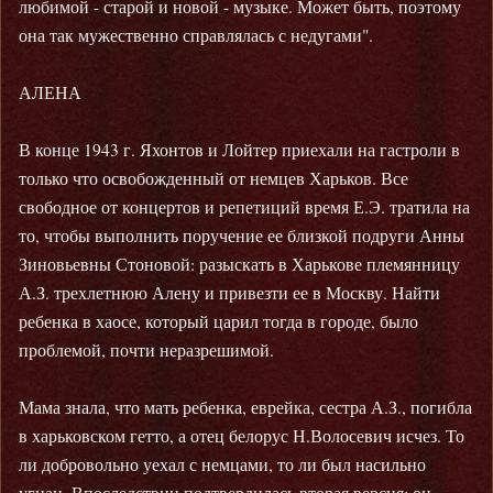
любимой - старой и новой - музыке. Может быть, поэтому
она так мужественно справлялась с недугами".
АЛЕНА
В конце 1943 г. Яхонтов и Лойтер приехали на гастроли в
только что освобожденный от немцев Харьков. Все
свободное от концертов и репетиций время Е.Э. тратила на
то, чтобы выполнить поручение ее близкой подруги Анны
Зиновьевны Стоновой: разыскать в Харькове племянницу
А.З. трехлетнюю Алену и привезти ее в Москву. Найти
ребенка в хаосе, который царил тогда в городе, было
проблемой, почти неразрешимой.
Мама знала, что мать ребенка, еврейка, сестра А.З., погибла
в харьковском гетто, а отец белорус Н.Волосевич исчез. То
ли добровольно уехал с немцами, то ли был насильно
угнан. Впоследствии подтвердилась вторая версия: он