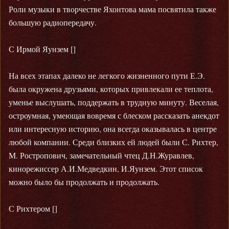
Роли музыки в творчестве Яхонтова мама посвятила также
большую радиопередачу.
С Ирмой Яунзем []
На всех этапах далеко не легкого жизненного пути Е.Э.
была окружена друзьями, которых привлекали ее теплота,
уменье выслушать, поддержать в трудную минуту. Веселая,
остроумная, умеющая вовремя с блеском рассказать анекдот
или интересную историю, она всегда оказывалась в центре
любой компании. Среди близких ей людей были С. Рихтер,
М. Ростропович, замечательный чтец Д.Н.Журавлев,
кинорежиссер А.И.Медведкин, И.Яунзем. Этот список
можно было бы продолжать и продолжать.
С Рихтером []