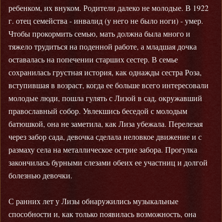
ребенком, их внуком. Родители далеко не молодые. В 1922
г. отец семейства - инвалид (у него не было ноги) - умер.
Чтобы прокормить семью, мать должна была много и
тяжело трудиться на поденной работе, а младшая дочка
оставалась на попечении старших сестер. В семье
сохранилась грустная история, как однажды сестра Роза,
вступившая в возраст, когда ее больше всего интересовали
молодые люди, пошла гулять с Лизой в сад, окружавший
православный собор. Увлекшись беседой с молодым
батюшкой, она не заметила, как Лиза убежала. Перелезая
через забор сада, девочка сделала неловкое движение и с
размаху села на металлическое острие забора. Прогулка
закончилась бурными слезами обеих ее участниц и долгой
болезнью девочки.
С ранних лет у Лизы обнаружились музыкальные
способности и, как только появилась возможность, она