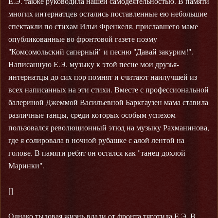
Е.Э. также руководила нашей самодеятельностью. В памяти
многих интернатцев остались поставленные ею небольшие
спектакли по стихам Ильи Френкеля, приславшего маме
опубликованные во фронтовой газете поэму
"Комсомольский саперный" и песню "Давай закурим!".
Написанную Е.Э. музыку к этой песне мои друзья-
интернатцы до сих пор помнят и считают наилучшей из
всех написанных на эти стихи. Вместе с профессиональной
балериной Джеммой Васильевной Баркгаузен мама ставила
различные танцы, среди которых особым успехом
пользовался революционный этюд на музыку Рахманинова,
где я солировала в ночной рубашке с алой лентой на
голове. В памяти ребят он остался как "танец дохлой
Маринки".
[]
Однако тыловая жизнь вдали от фронта тяготила Е.Э. В