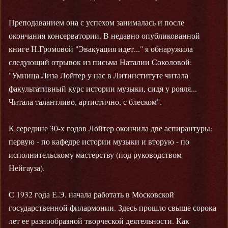
Преподаванием она с успехом занималась и после
окончания консерватории. В недавно опубликованной
книге Н.Громовой "Эвакуация идет..." я обнаружила
следующий отрывок из письма Наталии Соколовой:
"Умница Лиза Лойтер у нас в Литинституте читала
факультативный курс истории музыки, сидя у рояля...
Читала талантливо, артистично, с блеском".
К середине 30-х годов Лойтер окончила две аспирантуры:
первую - по кафедре истории музыки и вторую - по
исполнительскому мастерству (под руководством
Нейгауза).
С 1932 года Е.Э. начала работать в Московской
государственной филармонии. Здесь прошло свыше сорока
лет ее разнообразной творческой деятельности. Как