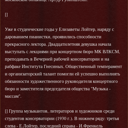
[]
Уже в студенческие годы у Елизаветы Лойтер, наряду с
дарованием пианистки, проявились способности
прекрасного лектора. Двадцатилетняя девушка начала
выступать с лекциями при концертном бюро МК ВЛКСМ,
преподавать в Вечерней рабочей консерватории и на
рабфаке Института Гнесиных. Общественный темперамент
и организаторский талант помогли ей успешно выполнять
обязанности художественного руководителя концертного
бюро и заместителя председателя общества "Музыка -
массам".
[] Группа музыкантов, литераторов и художников среди
студентов консерватории (1930 г.). В нижнем ряду: третья
слева - Е.Лойтер, последний справа - И.Френкель