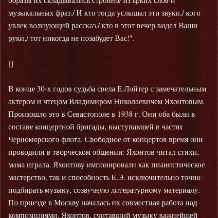
музыкальных фраз./ И кто тогда услышал эти звуки,/ кого
увлек волнующий рассказ,/ кто в этот вечер видел Ваши
руки,/ тот никогда не позабудет Вас!".
[]
В конце 30-х годов судьба свела Е.Лойтер с замечательным
актером и чтецом Владимиром Николаевичем Яхонтовым.
Произошло это в Севастополе в 1938 г. Они оба были в
составе концертной бригады, выступавшей в частях
Черноморского флота. Свободное от концертов время они
проводили в творческом общении: Яхонтов читал стихи,
мама играла. Яхонтову импонировали как пианистическое
мастерство, так и способность Е.Э. исключительно точно
подбирать музыку, созвучную литературному материалу.
По приезде в Москву началась их совместная работа над
композициями. Яхонтов, считавший музыку важнейшей