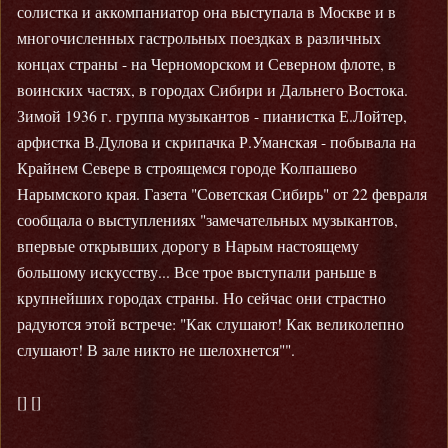
солистка и аккомпаниатор она выступала в Москве и в
многочисленных гастрольных поездках в различных
концах страны - на Черноморском и Северном флоте, в
воинских частях, в городах Сибири и Дальнего Востока.
Зимой 1936 г. группа музыкантов - пианистка Е.Лойтер,
арфистка В.Дулова и скрипачка Р.Уманская - побывала на
Крайнем Севере в строящемся городе Колпашево
Нарымского края. Газета "Советская Сибирь" от 22 февраля
сообщала о выступлениях "замечательных музыкантов,
впервые открывших дорогу в Нарым настоящему
большому искусству... Все трое выступали раньше в
крупнейших городах страны. Но сейчас они страстно
радуются этой встрече: "Как слушают! Как великолепно
слушают! В зале никто не шелохнется"".
[] []