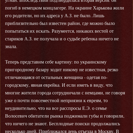
погиб в немецком концлагере. На окраине Харькова жили
его родители, но их адреса у А.З. не было. Лишь
приблизительно был известен район, где можно было
попытаться их искать. Разумеется, никаких вестей от
стариков А.З. не получала и о судьбе ребенка ничего не
знала.
Теперь представим себе картину: по украинскому
пригородному базару ходит никому не известная, резко
отличающаяся от остальных женщина - одетая по-
городскому, явная еврейка. И если иметь в виду, что
многие жители города сотрудничали с немцами, не говоря
уже о почти повсеместной неприязни к евреям, то
неудивительно, что на все расспросы Е.Э. о семье
Волосевич обитатели рынка поджимали губы и говорили,
что ничего не знают. Бесплодные поиски продолжались
несколько дней. Приближался день отъезда в Москву. В