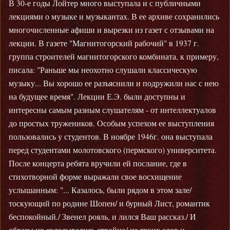
В 30-е годы Лойтер много выступала и с публичными
лекциями о музыке и музыкантах. В ее архиве сохранились
многочисленные афиши и вырезки из газет с отзывами на
лекции. В газете "Магнитогорский рабочий" в 1937 г.
группа строителей магнитогорского комбината, к примеру,
писала: "Раньше мы неохотно слушали классическую
музыку... Вы хорошо ее разъяснили и подружили нас с нею
на будущее время". Лекции Е.Э. были доступны и
интересны самым разным слушателям - от интеллектуалов
до простых тружеников. Особым успехом ее выступления
пользовались у студентов. В ноябре 1946г. она выступала
перед студентами молотовского (пермского) университета.
После концерта ребята вручили ей послание, где в
стихотворной форме выражали свое восхищение
услышанным: "... Казалось, были рядом в этом зале/
тоскующий по родине Шопен/ и бурный Лист, романтик
беспокойный./ Звенел рояль, и лился Ваш рассказ./ И
образы их складывались стройно/ из ярких слов и