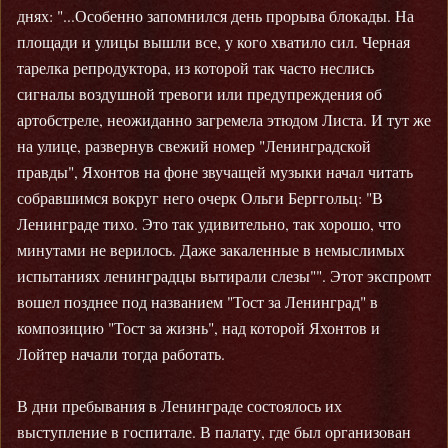
днях: "...Особенно запомнился день прорыва блокады. На
площади и улицы вышли все, у кого хватило сил. Черная
тарелка репродуктора, из которой так часто неслись
сигналы воздушной тревоги или предупреждения об
артобстреле, неожиданно загремела этюдом Листа. И тут же
на улице, развернув свежий номер "Ленинградской
правды", Яхонтов на фоне звучащей музыки начал читать
собравшимся вокруг него очерк Ольги Берггольц: "В
Ленинграде тихо. Это так удивительно, так хорошо, что
минутами не верилось. Даже закаленные в немыслимых
испытаниях ленинградцы вытирали слезы"". Этот экспромт
вошел позднее под названием "Тост за Ленинград" в
композицию "Тост за жизнь", над которой Яхонтов и
Лойтер начали тогда работать.
В дни пребывания в Ленинграде состоялось их
выступление в госпитале. В палату, где был организован