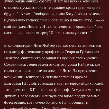
лучом каким-нибудь согрета./И вот без всяких конников,
отважно/ пускается она в те дальние края,/ где никогда не
буду я...". А там - "поборовши, слава Богу,/ разлад тяжелый
и душевную тревогу,/ она и ровненько и чисто/ этюд F-mol-
ный заиграла Листа.../ И так из темноты и мрака ночи/ она
настойчиво пошла вперед./ И вот - нашла уж свет...".
В консерватории Лизе Лойтер выпало счастье заниматься
по классу фортепиано у профессора Генриха Густавовича
Нейгауза, считавшего ее одной из лучших своих учениц.
Сохранилась стенограмма открытого урока Нейгауза, где
иллюстрации на рояле он доверил Лизе. На протяжении
всей жизни Нейгауза их связывала тесная дружба.
Благодаря Г.Г. Лойтер вошла в круг интереснейших людей
того времени - Б.Пастернака, философа Асмуса и многих
других. После смерти Нейгауза его вдова подарила маме
фотографию, где тяжело больного Г.Г. посещает в
московской больнице Артур Рубинштейн.