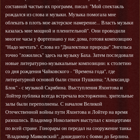
составной частью их программ, писал: "Мой спектакль
рождался из слова и музыки. Музыка помогала мне
облекать в плоть мое актерское намерение... Власть музыки
казалась мне мощной и пленительной". Они проводили
многие часы у фортепиано у нас дома, готовя композицию
"Надо мечтать". Слова из "Диалектики природы" Энгельса
точно "ложились" здесь на музыку Баха. Затем последовали
новые литературно-музыкальные композиции: к столетию
со дня рождения Чайковского - "Времена года", где
литературной основой были стихи Пушкина; "Александр
Блок" - с музыкой Скрябина. Выступления Яхонтова и
Лойтер публика всегда встречала восторженно, зрительные
залы были переполнены. С началом Великой
Отечественной войны пути Яхонтова и Лойтер на время
разошлись. Владимир Николаевич выступал с концертами
по всей стране. Гонорары он передал на сооружение танка
"Владимир Маяковский", дошедшего с боями до Берлина.