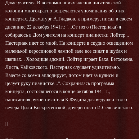
Доме учителя. В воспоминаниях членов писательской
колонии многократно встречаются упоминания об этих
концертах. Драматург А.Гладков, к примеру, писал в своем
дневнике 22 декабря 1941г.: "...От него (Пастернака) я
собираюсь в Дом учителя на концерт пианистки Лойтер...
Пастернак идет со мной. На концерте в скудно освещенном
маленькой керосиновой лампой зале все сидят в шубах и
шапках... Холодище адский. Лойтер играет Баха, Бетховена,
Листа, Чайковского. Пастернак слушает удивительно.
Вместе со всеми аплодирует, потом идет за кулисы и
целует руку пианистке...". Сохранилась программа
концерта, состоявшегося в конце октября 1941 г.,
написанная рукой писателя К.Федина для ведущей этого
вечера Цили Воскресенской, дочери поэта И.Сельвинского.
[]