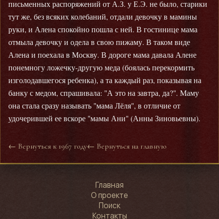
письменных распоряжений от А.З. у Е.Э. не было, старики
тут же, без всяких колебаний, отдали девочку в мамины
руки, и Алена спокойно пошла с ней. В гостинице мама
отмыла девочку и одела в свою пижаму. В таком виде
Алена и поехала в Москву. В дороге мама давала Алене
понемногу ложечку-другую меда (боялась перекормить
изголодавшегося ребенка), а та каждый раз, показывая на
банку с медом, спрашивала: "А это на завтра, да?". Маму
она стала сразу называть "мама Лёля", в отличие от
удочерившей ее вскоре "мамы Ани" (Анны Зиновьевны).
← Вернуться к 1967 году
← Вернуться на главную
Главная
О проекте
Поиск
Контакты