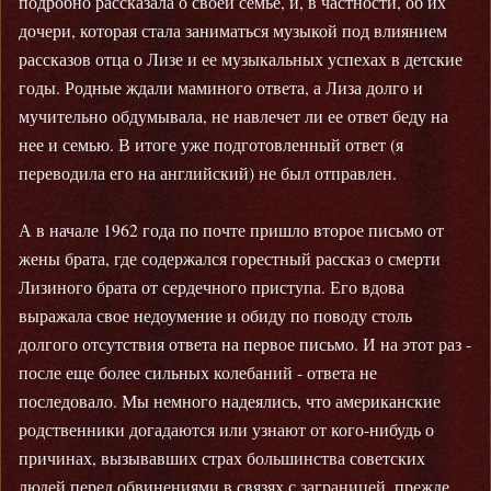
подробно рассказала о своей семье, и, в частности, об их
дочери, которая стала заниматься музыкой под влиянием
рассказов отца о Лизе и ее музыкальных успехах в детские
годы. Родные ждали маминого ответа, а Лиза долго и
мучительно обдумывала, не навлечет ли ее ответ беду на
нее и семью. В итоге уже подготовленный ответ (я
переводила его на английский) не был отправлен.
А в начале 1962 года по почте пришло второе письмо от
жены брата, где содержался горестный рассказ о смерти
Лизиного брата от сердечного приступа. Его вдова
выражала свое недоумение и обиду по поводу столь
долгого отсутствия ответа на первое письмо. И на этот раз -
после еще более сильных колебаний - ответа не
последовало. Мы немного надеялись, что американские
родственники догадаются или узнают от кого-нибудь о
причинах, вызывавших страх большинства советских
людей перед обвинениями в связях с заграницей, прежде