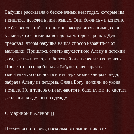
Бабушка рассказала о бесконечных невзгодах, которые им
пришлось пережить при немцах. Они боялись - и конечно,
не без оснований - что немцы расправятся с ними, если
узнают, что с ними живет дочка матери-еврейки. Дед
требовал, чтобы бабушка нашла способ избавиться от
малышки. Пришлось отдать двухлетнюю Алену в детский
дом, где из-за голода и болезней она перестала говорить.
После этого сердобольная бабушка, невзирая на
смертельную опасность и непрерывные скандалы деда,
забрала Алену из детдома. Слава Богу, дожили до ухода
немцев. Но и теперь они мучаются и бедствуют: не хватает
денег ни на еду, ни на одежду.
С Мариной и Аленой []
Несмотря на то, что, насколько я помню, никаких