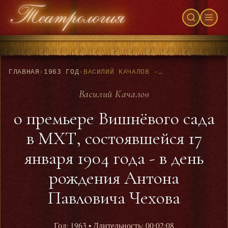
ГЛАВНАЯ
›
1963 ГОД
›
ВАСИЛИЙ КАЧАЛОВ - О ПРЕМЬЕРЕ ВИШНЁВОГО САДА В МХТ, СОСТОЯВШЕЙСЯ 17 ЯНВАРЯ 1904 ГОДА - В ДЕНЬ РОЖДЕНИЯ АНТОНА ПАВЛОВИЧА ЧЕХОВА
Василий Качалов
о премьере Вишнёвого сада
в МХТ, состоявшейся 17
января 1904 года - в день
рождения Антона
Павловича Чехова
Год: 1963
• Длительность: 00:02:08