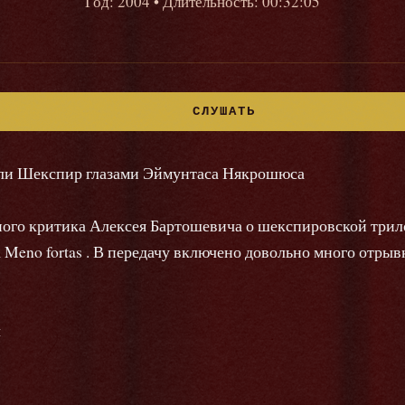
Год: 2004
• Длительность: 00:32:05
СЛУШАТЬ
или Шекспир глазами Эймунтаса Някрошюса
ного критика Алексея Бартошевича о шекспировской тр
 Meno fortas . В передачу включено довольно много отрыв
ч
9