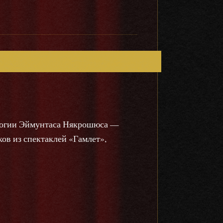
илогии Эймунтаса Някрошюса —
ков из спектаклей «Гамлет»,