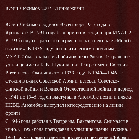
Юрий Любимов 2007 - Линия жизни
Юрий Любимов родился 30 сентября 1917 года в
Ярославле. В 1934 году был принят в студию при МХАТ-2.
В 1935 году сыграл свою первую роль в спектакле «Мольба
о жизни». В 1936 году по политическим причинам
МХАТ-2 был закрыт, и Любимов перевёлся в Театральное
училище имени Б. В. Щукина при Театре имени Евгения
Вахтангова. Окончил его в 1939 году. В 1940—1946 гг.
служил в рядах Советской Армии, ветеран Советско-
финской войны и Великой Отечественной войны; в период
с 1941 по 1946 год он выступал в Ансамбле песни и пляски
НКВД. Ансамбль выступал непосредственно на линии
фронта.
С 1946 года работал в Театре им. Вахтангова. Снимался в
кино. С 1953 года преподавал в училище имени Щукина. В
1963 году силами студентов поставил спектакль «Добрый