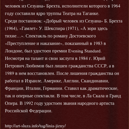
человек из Сезуана» Брехта, исполнители которого в 1964
году составили ядро труппы Театра на Таганке.
Среди постановок: «Добрый человек из Сезуана» Б. Брехта
(1964), «Гамлет» У. Шекспира (1971), «А зори здесь
тихие…». Спектакль по роману Достоевского
«Преступление и наказание», показанный в 1983 в
Лондоне, был удостоен премии Evening Standard.
Несмотря на талант и свои заслуги в 1984 г. Юрий
Петрович Любимов был лишен гражданства СССР, а в
1989 в нем восстановлен. После лишения гражданства он
работал в Израиле, Америке, Англии, Скандинавии,
Франции, Италии, Германии. Ставил как драматические,
так и оперные спектакли. В том числе, в Ла Скала и Гранд
Опера. В 1992 году удостоен звания народного артиста
Российской Федерации.
http://art-sluza.info/tag/linia-jizny/