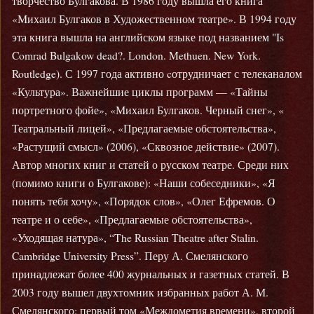
творчество Булгакова. В 1986 году вышла его книга
«Михаил Булгаков в Художественном театре». В 1994 году
эта книга вышла на английском языке под названием "Is
Comrad Bulgakow dead?. London. Methuen. New York.
Routledge). С 1997 года активно cотрудничает с телеканалом
«Культура». Важнейшие циклы программ — «Тайны
портретного фойе», «Михаил Булгаков. Черный снег», «
Театральный лицей», «Предлагаемые обстоятельства»,
«Растущий смысл» (2006), «Сквозное действие» (2007).
Автор многих книг и статей о русском театре. Среди них
(помимо книги о Булгакове): «Наши собеседники», «Я
понять тебя хочу», «Порядок слов», «Олег Ефремов. О
театре и о себе», «Предлагаемые обстоятельства»,
«Уходящая натура», “The Russian Theatre after Stalin.
Cambridge University Press”. Перу А. Смелянского
принадлежат более 400 журнальных и газетных статей. В
2003 году вышел двухтомник избранных работ А. М.
Смелянского: первый том «Междометия времени», второй