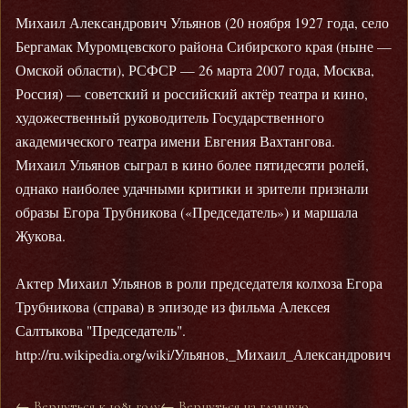
Михаил Александрович Ульянов (20 ноября 1927 года, село
Бергамак Муромцевского района Сибирского края (ныне —
Омской области), РСФСР — 26 марта 2007 года, Москва,
Россия) — советский и российский актёр театра и кино,
художественный руководитель Государственного
академического театра имени Евгения Вахтангова.
Михаил Ульянов сыграл в кино более пятидесяти ролей,
однако наиболее удачными критики и зрители признали
образы Егора Трубникова («Председатель») и маршала
Жукова.
Актер Михаил Ульянов в роли председателя колхоза Егора
Трубникова (справа) в эпизоде из фильма Алексея
Салтыкова "Председатель".
http://ru.wikipedia.org/wiki/Ульянов,_Михаил_Александрович
← Вернуться к 1981 году
← Вернуться на главную