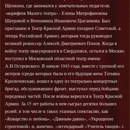
Щепкина, где занимался у замечательных педагогов,
«корифеев Малого театра» - Елены Митрофановны
Шатровой и Вениамина Ивановича Цыганкова. Был
приглашен в Театр Красной Армии (позднее Советской, а
теперь Российской Армии), которым тогда руководил
великий режиссер Алексей Дмитриевич Попов. Когда в
войну театр эвакуировался в Свердловск, остался в Москве,
поступил в Московский областной театр имени
А.Н.Островского. В начале 1943 года, вместе с группой его
актеров (среди которых была и его будущая жена Татьяна
Криличевская), вошел в одну из театрально-концертных
бригад, обслуживавших фронт, выступал перед бойцами
передовых частей. После войны вернулся в Театр Красной
Армии. За 15 лет работы в нем сыграл десятки больших
ролей, в том числе в таких этапных спектаклях, как
«Коварство и любовь», «Давным-давно», «Укрощение
строптивой» и, конечно, «легендарный «Учитель танцев» с