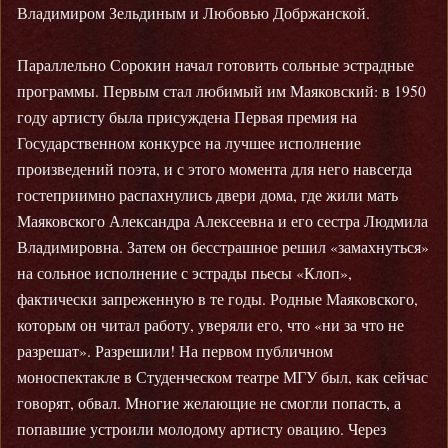
Владимиром Зельдиным и Любовью Добржанской.
Параллельно Сорокин начал готовить сольные эстрадные
программы. Первым стал любимый им Маяковский: в 1950
году артисту была присуждена Первая премия на
Государственном конкурсе на лучшее исполнение
произведений поэта, и с этого момента для него навсегда
гостеприимно распахнулись двери дома, где жили мать
Маяковского Александра Алексеевна и его сестра Людмила
Владимировна. Затем он бесстрашное решил «замахнуться»
на сольное исполнение с эстрады пьесы «Клоп»,
фактически запреженную в те годы. Родные Маяковского,
которым он читал работу, уверяли его, что «ни за что не
разрешат». Разрешили! На первом публичном
моноспектакле в Студенческом театре МГУ был, как сейчас
говорят, обвал. Многие желающие не смогли попасть, а
попавшие устроили молодому артисту овацию. Через