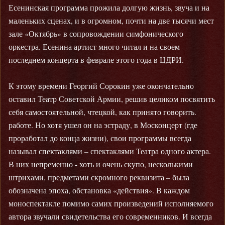
Есенинская программа прожила долгую жизнь, звуча и на
маленьких сценах, и в огромном, почти на две тысячи мест
зале «Октябрь» в сопровождении симфонического
оркестра. Есенина артист много читал и на своем
последнем концерта в феврале этого года в ЦДРИ.
К этому времени Георгий Сорокин уже окончательно
оставил Театр Советской Армии, решив целиком посвятить
себя самостоятельной, чтецкой, как принято говорить.
работе. Но хотя ушел он на эстраду, в Москонцерт (где
проработал до конца жизни), свои программы всегда
называл спектаклями – спектаклями Театра одного актера.
В них непременно - хоть и очень скупо, несколькими
штрихами, предметами скромного реквизита – была
обозначена эпоха, обстановка «действия». В каждом
моноспектакле помимо самих произведений исполняемого
автора звучали свидетельства его современников. И всегда