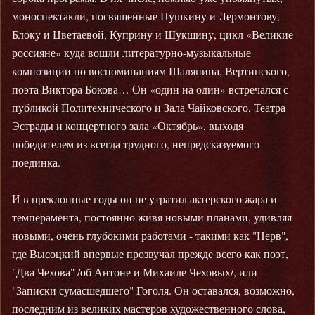
моноспектакли, посвященные Пушкину и Лермонтову,
Блоку и Цветаевой, Куприну и Шукшину, цикл «Великие
россияне» куда вошли литературно-музыкальные
композиции по воспоминаниям Шаляпина, Вертинского,
поэта Виктора Бокова… Он «один на один» встречался с
публикой Политехнического и Зала Чайковского, Театра
Эстрады и концертного зала «Октябрь», выходя
победителем из всегда трудного, непредсказуемого
поединка.
И в преклонные годы он не утратил актерского жара и
темперамента, постоянно живя новыми планами, удивляя
новыми, очень глубокими работами - такими как "Нерв",
где Высоцкий впервые прозвучал прежде всего как поэт,
"Два Чехова" /об Антоне и Михаиле Чеховых/, или
"Записки сумасшедшего" Гоголя. Он оставался, возможно,
последним из великих мастеров художественного слова,