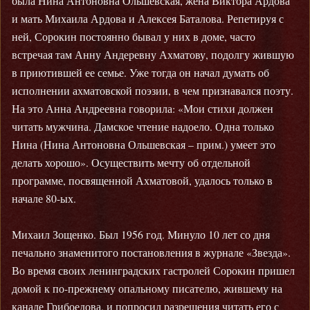
была Нина Антоновна Ольшевская, жена Виктора Ардова
и мать Михаила Ардова и Алексея Баталова. Репетируя с
ней, Сорокин постоянно бывал у них в доме, часто
встречая там Анну Андеревну Ахматову, подолгу жившую
в приютившей ее семье. Уже тогда он начал думать об
исполнении ахматовской поэзии, в чем признавался поэту.
На это Анна Андреевна говорила: «Мои стихи должен
читать мужчина. Дамское чтение надоело. Одна только
Нина (Нина Антоновна Ольшевская – прим.) умеет это
делать хорошо». Осуществить мечту об отдельной
программе, посвященной Ахматовой, удалось только в
начале 80-ых.
Михаил Зощенко. Был 1956 год. Минуло 10 лет со дня
печально знаменитого постановления в журнале «Звезда».
Во время своих ленинградских гастролей Сорокин пришел
домой к по-прежнему опальному писателю, жившему на
канале Грибоедова, и попросил разрешения читать его с