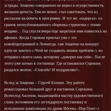
эстрады. Зощенко совершенно не верил в осуществимость
желания артиста. Тем не менее, стал советовать, что из
рассказов включить в программу. И тут же «надергал» из
гранок неопубликованного сборника странички с этими
вещами… Год спустя вчера еще запретное имя появилось на
афишах. Когда Сорокин приехал уже с это
новойпрограммой в Ленингда, сам Зощенко на концерт
идти не захотел («Чтоб не создавать лишни проблем»), но
отправил своего сына, которому «доверял как себе». После
этого уже ночью в гостинице. Где остановился Сорокин,
раздался звонок: «Спасибо! И поздравляю!».
Вслед за Зощенко – Сергей Есенин. Эту работу
режиссировал большой друг и наставник Сорокина
Всеволод Аксенов, выдающийся мастер художественного
слова (вспомним его легендарную постановку и
исполнение композиции по драме Ибсена «Пер Гюнт»).