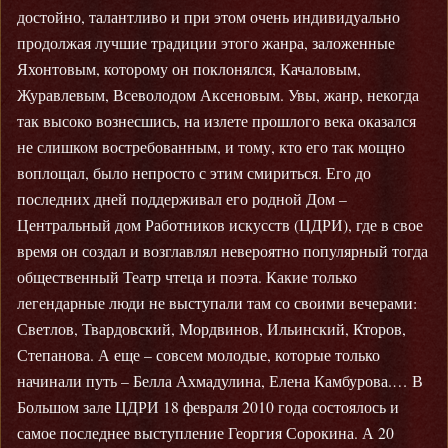
достойно, талантливо и при этом очень индивидуально
продолжая лучшие традиции этого жанра, заложенные
Яхонтовым, которому он поклонялся, Качаловым,
Журавлевым, Всеволодом Аксеновым. Увы, жанр, некогда
так высоко вознесшись, на излете прошлого века оказался
не слишком востребованным, и тому, кто его так мощно
воплощал, было непросто с этим смириться. Его до
последних дней поддерживал его родной Дом –
Центральный дом Работников искусств (ЦДРИ), где в свое
время он создал и возглавлял невероятно популярный тогда
общественный Театр чтеца и поэта. Какие только
легендарные люди не выступали там со своими вечерами:
Светлов, Твардовский, Мордвинов, Ильинский, Кторов,
Степанова. А еще – совсем молодые, которые только
начинали путь – Белла Ахмадулина, Елена Камбурова.… В
Большом зале ЦДРИ 18 февраля 2010 года состоялось и
самое последнее выступление Георгия Сорокина. А 20