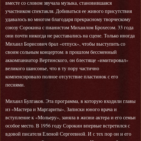
вместе со словом звучала музыка, становившаяся
участником спектакля. Добиваться ее живого присутствия
удавалось во многом благодаря прекрасному творческому
союзу Сорокина с пианистом Михаилом Брохесом. 33 года
они почти никогда не расставались на сцене. Только иногда
Михаил Борисович брал «отпуск», чтобы выступить со
своим сольным концертом: в прошлом бессменный
аккомпаниатор Вертинского, он блестяще «имитировал»
великого шансонье, что в ту пору частично
компенсировало полное отсутствие пластинок с его
песнями.
Михаил Булгаков. Эта программа, в которую входили главы
из «Мастера и Маргариты», Записки юного врача и
вступление к «Мольеру», заняла в жизни актера и его семьи
особое место. В 1956 году Сорокин впервые встретился с
вдовой писателя Еленой Сергеевной. И с тех пор он и его