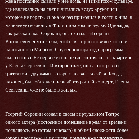
жена постоянно бывали у нее дома, на Никитском бульваре,
где извлекались на свет и читались вслух «рукописи,
которые не горят». И она не раз приходила в гости к ним, в
маленькую комнату в Филипповском переулке. Однажды,
как рассказывал Сорокин, она сказала: «Георгий
Васильевич, я хотела бы, чтобы вы приготовили что-то из
написанного Мишей». Спустя полтора года программа
была готова. Ее первое исполнение состоялось на квартире
у Елены Сергеевны. И второе тоже, но на этот раз со
зрителями - друзьями, которых позвала хозяйка. Когда,
наконец, был объявлен первый открытый концерт, Елены
Сергеевны уже не было в живых.
Георгий Сорокин создал в своем виртуальном Театре
одного актера (постоянное помещение время от времени
появлялось, но потом исчезало) в общей сложности более
сорока программ. В их числе, помимо уже упомянутых,