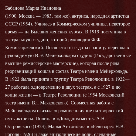
Бабанова Мария Ивановна
(1900, Москва — 1983, там же), актриса, народная артистка
СССР (1954). Училась в Коммерческом училище, некоторое
время — на Высших женских курсах. В 1919 поступила в
театральную студию, которой руководил Ф.Ф.
Комиссаржевский. После его отъезда за границу перешла в
руководимую В.Э. Мейерхольдом студию (Государственные
высшие режиссёрские мастерские), которая после ряда
реорганизаций вошла в состав Театра имени Мейерхольда.
В 1922 была принята в труппу Театра Революции; в 1922—
27 работала одновременно в двух театрах, а с 1927 и до
конца жизни — в Театре Революции (с 1954 Московский
театр имени Вл. Маяковского). Совместная работа с
Мейерхольдом оказала огромное влияние на творческий
путь актрисы. Полина в «Доходном месте» А.Н.
Островского (1923), Марья Антоновна в «Ревизоре» Н.В.
Гоголя (1926) и даже эпизодические роли, сделанные