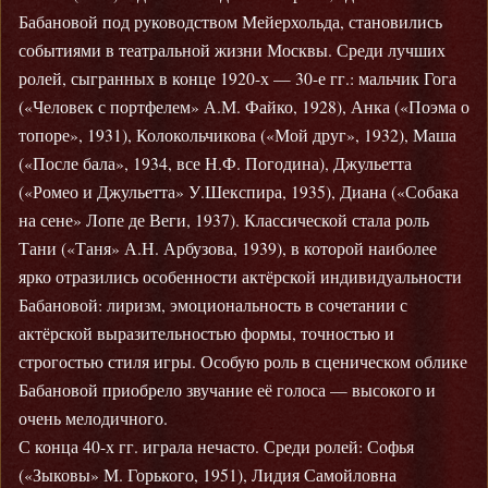
Бабановой под руководством Мейерхольда, становились
событиями в театральной жизни Москвы. Среди лучших
ролей, сыгранных в конце 1920-х — 30-е гг.: мальчик Гога
(«Человек с портфелем» А.М. Файко, 1928), Анка («Поэма о
топоре», 1931), Колокольчикова («Мой друг», 1932), Маша
(«После бала», 1934, все Н.Ф. Погодина), Джульетта
(«Ромео и Джульетта» У.Шекспира, 1935), Диана («Собака
на сене» Лопе де Веги, 1937). Классической стала роль
Тани («Таня» А.Н. Арбузова, 1939), в которой наиболее
ярко отразились особенности актёрской индивидуальности
Бабановой: лиризм, эмоциональность в сочетании с
актёрской выразительностью формы, точностью и
строгостью стиля игры. Особую роль в сценическом облике
Бабановой приобрело звучание её голоса — высокого и
очень мелодичного.
С конца 40-х гг. играла нечасто. Среди ролей: Софья
(«Зыковы» М. Горького, 1951), Лидия Самойловна