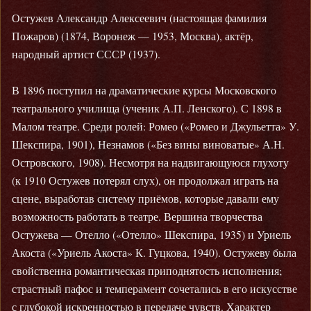
Остужев Александр Алексеевич (настоящая фамилия
Пожаров) (1874, Воронеж — 1953, Москва), актёр,
народный артист СССР (1937).
В 1896 поступил на драматические курсы Московского
театрального училища (ученик А.П. Ленского). С 1898 в
Малом театре. Среди ролей: Ромео («Ромео и Джульетта» У.
Шекспира, 1901), Незнамов («Без вины виноватые» А.Н.
Островского, 1908). Несмотря на надвигающуюся глухоту
(к 1910 Остужев потерял слух), он продолжал играть на
сцене, выработав систему приёмов, которые давали ему
возможность работать в театре. Вершина творчества
Остужева — Отелло («Отелло» Шекспира, 1935) и Уриель
Акоста («Уриель Акоста» К. Гуцкова, 1940). Остужеву была
свойственна романтическая приподнятость исполнения;
страстный пафос и темперамент сочетались в его искусстве
с глубокой искренностью в передаче чувств. Характер