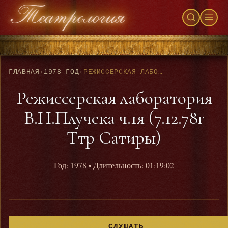
ГЛАВНАЯ
›
1978 ГОД
›
РЕЖИССЕРСКАЯ ЛАБОРАТОРИЯ В.Н.ПЛУЧЕКА Ч.1Я (7.12.78Г ТТР САТИРЫ)
Режиссерская лаборатория
В.Н.Плучека ч.1я (7.12.78г
Ттр Сатиры)
Год: 1978
• Длительность: 01:19:02
СЛУШАТЬ