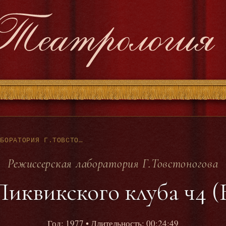
РЕЖИССЕРСКАЯ ЛАБОРАТОРИЯ Г.ТОВСТОНОГОВА - РЕПЕТИЦИЯ ПИКВИКСКОГО КЛУБА Ч4 (БДТ 9.12.77Г)
Режиссерская лаборатория Г.Товстоногова
иквикского клуба ч4 (Б
Год: 1977
• Длительность: 00:24:49