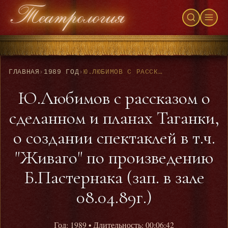
ГЛАВНАЯ
›
1989 ГОД
›
Ю.ЛЮБИМОВ С РАССКАЗОМ О СДЕЛАННОМ И ПЛАНАХ ТАГАНКИ, О СОЗДАНИИ СПЕКТАКЛЕЙ В Т.Ч. "ЖИВАГО" ПО ПРОИЗВЕДЕНИЮ Б.ПАСТЕРНАКА (ЗАП. В ЗАЛЕ 08.04.89Г.)
Ю.Любимов с рассказом о
сделанном и планах Таганки,
о создании спектаклей в т.ч.
"Живаго" по произведению
Б.Пастернака (зап. в зале
08.04.89г.)
Год: 1989
• Длительность: 00:06:42