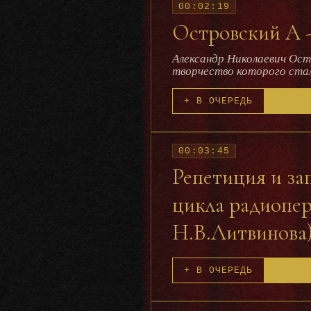
00:02:19
Островский А -
Александр Николаевич Остр
творчество которого стало важ
Грибов (1902—1977) — сов
Социалистического Труда (1972), лаур
+ В ОЧЕРЕДЬ
был мастером разнообразнейших вар
text=Островский+А+&clid=40795&lr=213 http://ru.wikipedia.or
http://ru.wikipedia.org
00:03:45
Репетиция и за
цикла радиопер
Н.В.Литвинова
+ В ОЧЕРЕДЬ