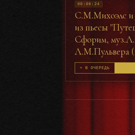
00:06:24
С.М.Михоэлс и 
из пьесы "Путе
Сфорим, муз.Л.П
Л.М.Пульвера (
+ В ОЧЕРЕДЬ