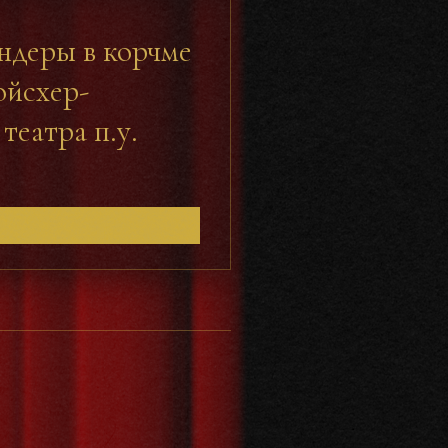
ндеры в корчме
ойсхер-
театра п.у.