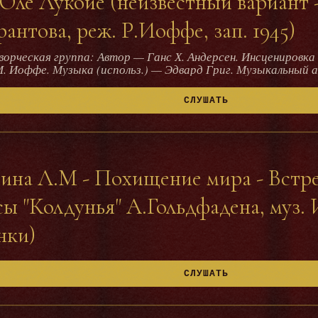
 Оле Лукойе (неизвестный вариант 
антова, реж. Р.Иоффе, зап. 1945)
. Иоффе. Музыка (использ.) — Эдвард Григ. Музыкальный а
 Никольский. Исполнители: Ведущий — Александр П. Лукья
Валентина А. Сперантова; Грифель / Аист / Оловянный сол
СЛУШАТЬ
тки — Наталья Д. Львова, Антонина А. Ильина (зн. Антонида
 Николай Ф. Титушин; Няня — Зиновия Соколовская; Мышк
ь, проза Год записи: 1945 Длительность: 42,35
зина Л.М - Похищение мира - Встр
сы "Колдунья" А.Гольдфадена, муз.
нки)
СЛУШАТЬ