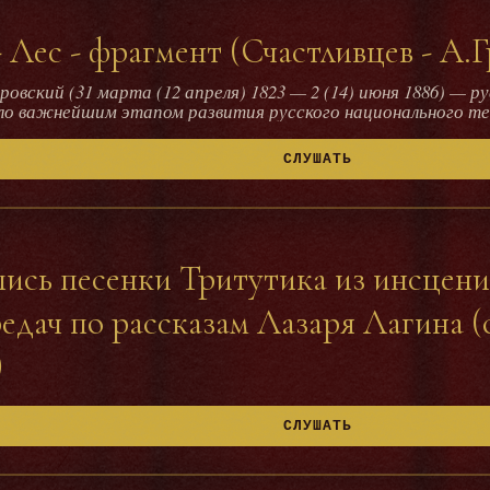
 Лес - фрагмент (Счастливцев - А.Г
овский (31 марта (12 апреля) 1823 — 2 (14) июня 1886) — р
нейшим этапом развития русского национального театра. Алексей Ник
етский актёр театра и кино. Народный артист СССР (1948
еат четырёх Сталинских премий. Как отмечают театроведы, «Грибов
СЛУШАТЬ
иантов русского национального характера» http://yandex.ru/yandsearch?
g/wiki/Без_вины_виноватые_(пьеса)
пись песенки Тритутика из инсцен
едач по рассказам Лазаря Лагина 
)
СЛУШАТЬ