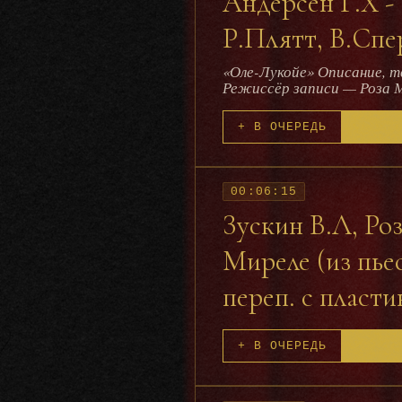
Андерсен Г.Х -
Р.Плятт, В.Спер
«Оле-Лукойе» Описание, творческая группа: Автор — Ганс Х. Андерсен. Инсценировка — Вера Смирнова.
Режиссёр записи — Роза М
Обработка музыки - Юрий
И. Бабанова; Гиальмар — 
+ В ОЧЕРЕДЬ
Грибков; буквы / куры / у
Г. Пирогов; Прадедушка —
радиопостановка, спектакл
00:06:15
Зускин В.Л, Ро
Миреле (из пье
переп. с пласти
+ В ОЧЕРЕДЬ