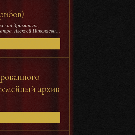
рибов)
усский драматург,
олаевич
), Герой
ированного
(семейный архив