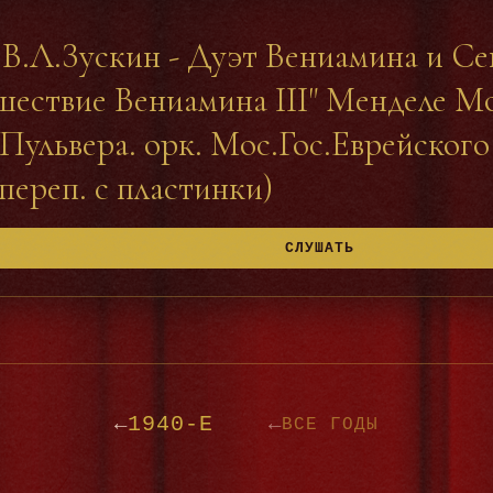
В.Л.Зускин - Дуэт Вениамина и Се
шествие Вениамина III" Менделе М
ульвера. орк. Мос.Гос.Еврейского 
переп. с пластинки)
СЛУШАТЬ
1940-Е
←
←
ВСЕ ГОДЫ