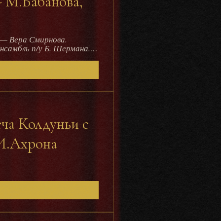
- М.Бабанова,
нсамбль п/у Б. Шермана.
нов; Оле-Лукойе — Мария
датик — Владимир В.
); Индюк / Кресло — Леонид
а — Варвара Градова.
еча Колдуньи с
 И.Ахрона