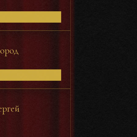
бород
ергей