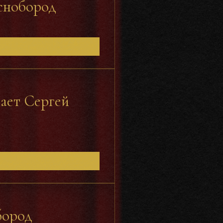
аснобород
ает Сергей
бород