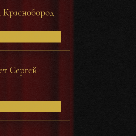
й Краснобород
ет Сергей