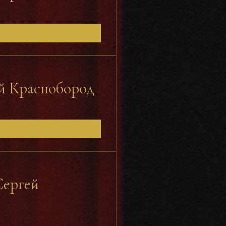
й Краснобород
Сергей