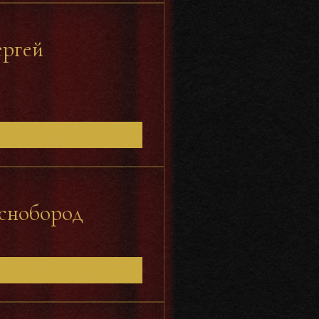
ергей
аснобород