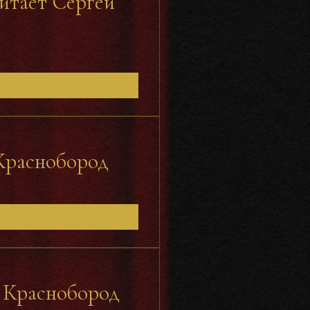
Читает Сергей
 Краснобород
й Краснобород