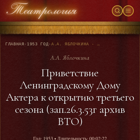
ГЛАВНАЯ
›
1953 ГОД
›
А.А. ЯБЛОЧКИНА - ПРИВЕТСТВИЕ ЛЕНИНГРАДСКОМУ ДОМУ АКТЕРА К ОТКРЫТИЮ ТРЕТЬЕГО СЕЗОНА (ЗАП.26.3.53Г АРХИВ ВТО)
А.А. Яблочкина
Приветствие
Ленинградскому Дому
Актера к открытию третьего
сезона (зап.26.3.53г архив
ВТО)
Год: 1953
• Длительность: 00:02:22