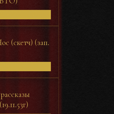
в ВТО)
с (скетч) (зап.
 рассказы
9.11.53г)