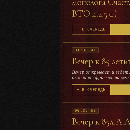
монолога Счаст
Художественном театре ро
спектаклях МХАТ “Третья
ВТО 4.2.53г)
посол” А. Тур (1967), но 
расследуется в “Тяжком о
пробовал воспользоваться 
полковника Гисслинга, не
+ В ОЧЕРЕДЬ
экспериментах. Среди на
01:30:41
Вечер к 85 лети
Вечер открывает и ведет А
окончания фрагмента вече
О.Л.Книппер - Чеховой, включая значител
записи 1938 года, в роли царицы Ирины. (На фото - Иван Москвин (2 сле
+ В ОЧЕРЕДЬ
Книппер-Чехова в роли Ир
Станиславского)
00:35:58
Вечер к 85л.А.А