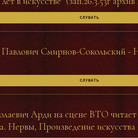
лет в искусстве" (зап.26.3.53г архи
СЛУШАТЬ
Павлович Смирнов-Сокольский - Но
СЛУШАТЬ
лаевич Арди на сцене ВТО читает
а. Нервы, Произведение искусства (1