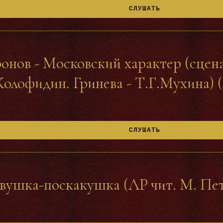
СЛУШАТЬ
нов - Московский характер (сцена 
Колофидин. Гринева - Т.Г.Мухина) 
СЛУШАТЬ
вушка-поскакушка (ЛР чит. М. Пет