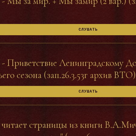
- Мы за мир. + Мы замир (2 вар.) (за
СЛУШАТЬ
 - Приветствие Ленинградскому Д
го сезона (зап.26.3.53г архив ВТО)
СЛУШАТЬ
 читает страницы из книги В.А.Ми