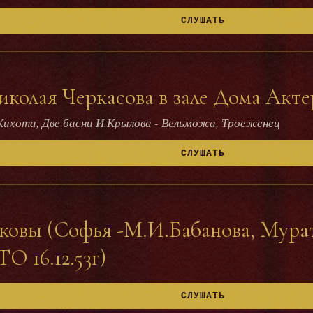
СЛУШАТЬ
олая Черкасова в зале Дома Актера
Кихота, Две басни И.Крылова - Вельможа, Троеженец
СЛУШАТЬ
ковы (Софья -М.И.Бабанова, Мурат
О 16.12.53г)
СЛУШАТЬ