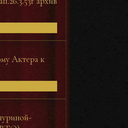
п.26.3.53г архив
ому Актера к
чуриной-