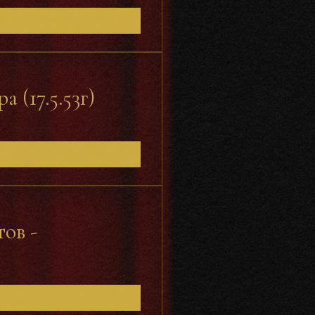
 (17.5.53г)
ов -