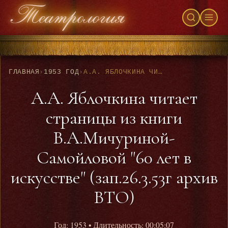
ГЛАВНАЯ
›
1953 ГОД
›
А.А. ЯБЛОЧКИНА ЧИТАЕТ СТРАНИЦЫ ИЗ КНИГИ В.А.МИЧУРИНОЙ-САМОЙЛОВОЙ "60 ЛЕТ В ИСКУССТВЕ" (ЗАП.26.3.53Г АРХИВ ВТО)
А.А. Яблочкина читает
страницы из книги
В.А.Мичуриной-
Самойловой "60 лет в
искусстве" (зап.26.3.53г архив
ВТО)
Год: 1953
• Длительность: 00:05:07