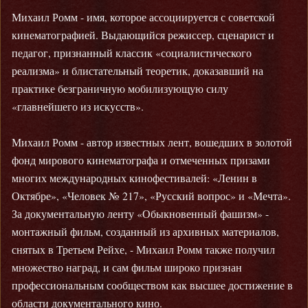
Михаил Ромм - имя, которое ассоциируется с советской
кинематографией. Выдающийся режиссер, сценарист и
педагог, признанный классик «социалистического
реализма» и блистательный теоретик, доказавший на
практике безграничную мобилизующую силу
«главнейшего из искусств».
Михаил Ромм - автор известных лент, вошедших в золотой
фонд мирового кинематографа и отмеченных призами
многих международных кинофестивалей: «Ленин в
Октябре», «Человек № 217», «Русский вопрос» и «Мечта».
За документальную ленту «Обыкновенный фашизм» -
монтажный фильм, созданный из архивных материалов,
снятых в Третьем Рейхе, - Михаил Ромм также получил
множество наград, и сам фильм широко признан
профессиональным сообществом как высшее достижение в
области документального кино.