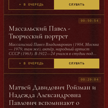
+ В ОЧЕРЕДЬ
СЛУШАТЬ
00:50:54
Массальский Павел -
Творческий портрет
Массальский Павел Владимирович (1904, Москва
— 1979, там же), актёр, народный артист
СССР (1963). В 1922—24 учился в студии под
руководством Ю.А. Завадского, в 1925 был
принят в труппу МХАТ. Наделённый огромным
+ В ОЧЕРЕДЬ
СЛУШАТЬ
сценическим обаянием, прекрасными внешними
данными, пластичностью — всеми качествами
героя-любовника, Массальский стремился к
характерным ролям, добиваясь расширения
00:29:04
своих актёрских возможностей. Признание
Матвей Давидович Ройзман и
получил в роли весёлого проходимца Джингля
Надежда Александровна
(«Пиквикский клуб» по Ч. Диккенсу, 1934).
Стремясь максимально точно передать стиль
Павлович вспоминают о
автора и колорит эпохи, Массальский с особым