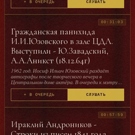
+ В ОЧЕРЕДЬ
СЛУШАТЬ
архивных материалов, снятых в Третьем Рейхе,
http://ru.wikipedia.org/wiki/
- Михаил Ромм также получил множество
Жаров,_Михаил_Иванович
наград, и сам фильм широко признан
профессиональным сообществом как высшее
00:31:03
достижение в области документального кино.
Гражданская панихида
И.И.Юзовского в зале ЦДЛ.
Выступили - Ю.Завадский,
А.А.Аникст (18.12.64г)
1962 год. Иосиф Ильич Юзовский раздаёт
автографы после творческого вечера в
Центральном доме актёра. В очереди к мэтру
терпеливо выжидают – справа налево – актёры
Василий Топорков и Борис Ливанов, певец Иван
+ В ОЧЕРЕДЬ
СЛУШАТЬ
Козловский и режиссёр Юрий Завадский...
00:57:59
Ираклий Андроников -
Строки из писем 1841 года.