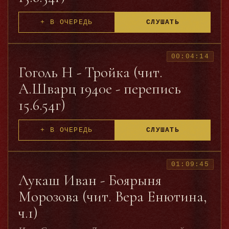
исполнительского стиля Яхонтова» (Е.Дубнова).
http://ru.wikipedia.org/wiki/
Блок,_Александр_Александрович
+ В ОЧЕРЕДЬ
СЛУШАТЬ
http://ru.wikipedia.org/wiki/
Яхонтов,_Владимир_Николаевич
00:04:14
Гоголь Н - Тройка (чит.
А.Шварц 1940е - перепись
15.6.54г)
+ В ОЧЕРЕДЬ
СЛУШАТЬ
01:09:45
Лукаш Иван - Боярыня
Морозова (чит. Вера Енютина,
ч.1)