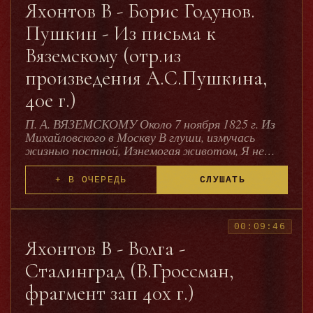
Яхонтов В - Борис Годунов.
Пушкин - Из письма к
Вяземскому (отр.из
произведения А.С.Пушкина,
40е г.)
П. А. ВЯЗЕМСКОМУ Около 7 ноября 1825 г. Из
Михайловского в Москву В глуши, измучась
жизнью постной, Изнемогая животом, Я не
парю — сижу орлом И болен праздностью
поносной. Бумаги берегу запас, Натугу
+ В ОЧЕРЕДЬ
СЛУШАТЬ
вдохновенья чуждый, Хожу я редко на Парнас, И
только за большою нуждой. Но твой
затейливый навоз Приятно мне щекотит нос:
Хвостова он напоминает, Отца зубастых
00:09:46
голубей, И дух мой снова позывает Ко
Яхонтов В - Волга -
испражненью прежних дней. Благодарствую,
Сталинград (В.Гроссман,
душа моя, и целую тебя в твою поэтическую
<жопку> — с тех пор как я в Михайловском, я
фрагмент зап 40х г.)
только два раза хохотал; при разборе новой
пиитики басен и при посвящении <говну говна>