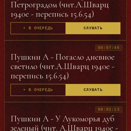
Петроградом (чит.А.Шварц
http://dic.academic.ru/dic.nsf/lermontov/1512/
жеста, музыкальный голос, чувство ритма,
Шварц
умелое использование деталей костюма,
1940е - перепись 15.6.54)
бутафории определили своеобразие
исполнительского стиля Яхонтова» (Е.Дубнова).
http://ru.wikipedia.org/wiki/
+ В ОЧЕРЕДЬ
СЛУШАТЬ
Яхонтов,_Владимир_Николаевич
00:07:46
Пушкин А - Погасло дневное
светило (чит.А.Шварц 1940е -
перепись 15.6.54)
+ В ОЧЕРЕДЬ
СЛУШАТЬ
00:02:13
Пушкин А - У Лукоморья дуб
зеленый (чит. А.Шварц 1940е -