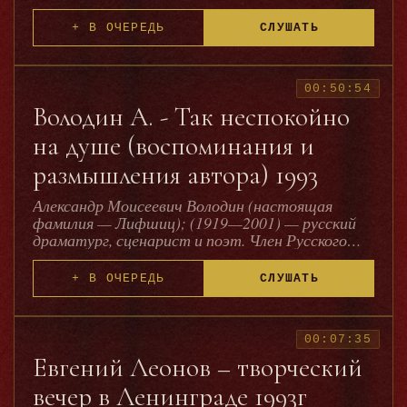
+ В ОЧЕРЕДЬ
СЛУШАТЬ
00:50:54
Володин А. - Так неспокойно
на душе (воспоминания и
размышления автора) 1993
Александр Моисеевич Володин (настоящая
фамилия — Лифшиц); (1919—2001) — русский
драматург, сценарист и поэт. Член Русского
ПЕН-центра, творческого совета журнала
«Драматург», редакционно-издательского
+ В ОЧЕРЕДЬ
СЛУШАТЬ
совета альманаха «Петрополь». Член ВКП(б) с
1949 года. Александр Моисеевич Лифшиц,
известный под литературным псевдонимом
Александр Володин, родился 10 февраля 1919
00:07:35
года в Минске (по другим данным, в Москве). До
Евгений Леонов – творческий
Великой Отечественной войны преподавал
вечер в Ленинграде 1993г
русский язык в деревне Вешки Московской