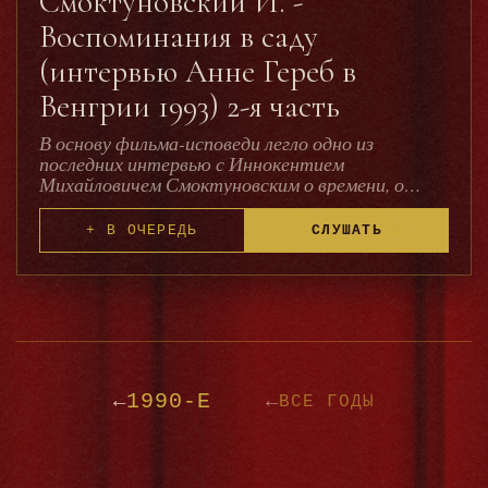
Смоктуновский И. -
Воспоминания в саду
(интервью Анне Гереб в
Венгрии 1993) 2-я часть
В основу фильма-исповеди легло одно из
последних интервью с Иннокентием
Михайловичем Смоктуновским о времени, о
войне, о себе и вере... Эта беседа состоялась
осенью 1993 года в Будапеште, куда
+ В ОЧЕРЕДЬ
СЛУШАТЬ
Иннокентий Михайлович СМОКТУНОВСКИЙ
[1925–1994] приезжал по случаю выхода
большой монографии о нем, написанной нашей
венгерской коллегой Анной Гереб — киноведом,
научным сотрудником Венгерского киноархива,
режиссером-документалистом.
http://ipokd.ucoz.ru/load/1-1-0-73
1990-Е
←
←
ВСЕ ГОДЫ