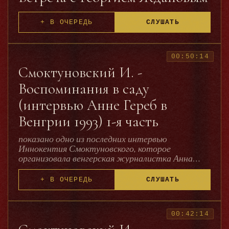
+ В ОЧЕРЕДЬ
СЛУШАТЬ
00:50:14
Смоктуновский И. -
Воспоминания в саду
(интервью Анне Гереб в
Венгрии 1993) 1-я часть
показано одно из последних интервью
Иннокентия Смоктуновского, которое
организовала венгерская журналистка Анна
Гереб. Иннокентий Смоктуновский, разглядывая
старые фотографии, рассказывает о своей
+ В ОЧЕРЕДЬ
СЛУШАТЬ
жизни и творчестве.
http://intoclassics.net/load/2-1-0-224
00:42:14